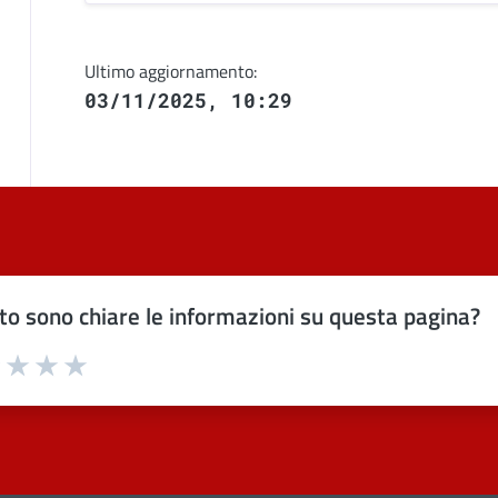
Ultimo aggiornamento:
03/11/2025, 10:29
o sono chiare le informazioni su questa pagina?
uta 1 stelle su 5
Valuta 2 stelle su 5
Valuta 3 stelle su 5
Valuta 4 stelle su 5
Valuta 5 stelle su 5