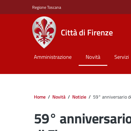
Salta al contenuto principale
Skip to footer content
Regione Toscana
Città di Firenze
Amministrazione
Novità
Servizi
Briciole di pane
Home
/
Novità
/
Notizie
/
59° anniversario de
59° anniversario