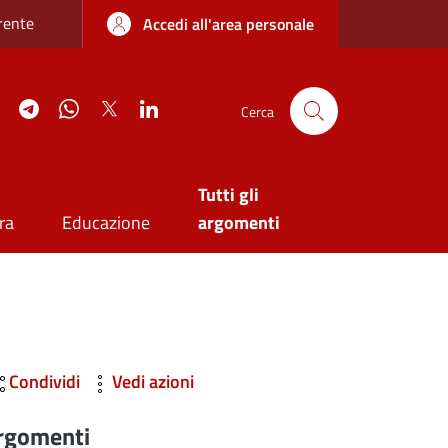
re sottile
rente
Accedi all'area personale
agram
YouTube
Telegram
WhatsApp
Twitter
Linkedin
Cerca
Tutti gli
ra
Educazione
argomenti
Condividi
Vedi azioni
rgomenti