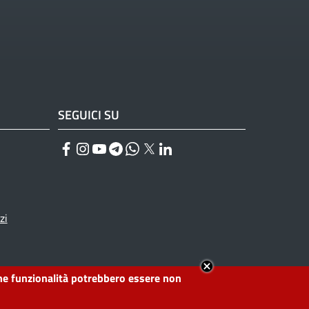
SEGUICI SU
Facebook
Instagram
YouTube
Telegram
WhatsApp
Twitter
Linkedin
zi
lcune funzionalità potrebbero essere non