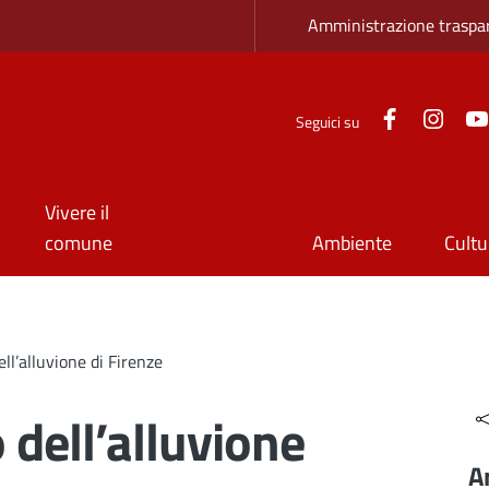
Zona superio
Amministrazione traspa
Facebook
Inst
Seguici su
Vivere il
comune
Ambiente
Cultu
ll’alluvione di Firenze
 dell’alluvione
A