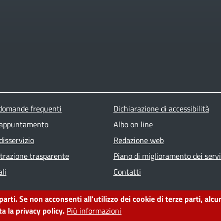
ter menu
 domande frequenti
Dichiarazione di accessibilità
 appuntamento
Albo on line
disservizio
Redazione web
razione trasparente
Piano di miglioramento dei servi
li
Contatti
 parti. Se non acconsenti all'utilizzo dei cookie di terze parti, a
a la privacy policy.
Più informazioni