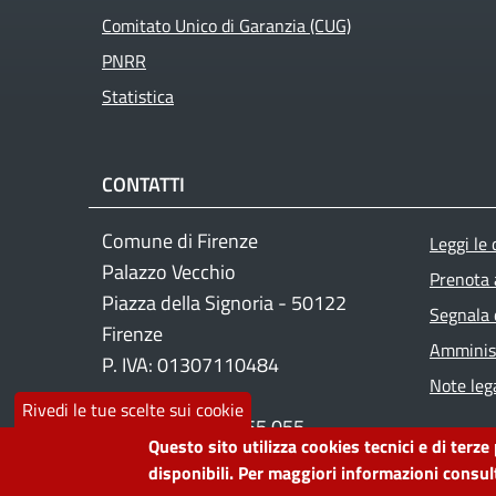
Comitato Unico di Garanzia (CUG)
PNRR
Statistica
CONTATTI
Foo
Comune di Firenze
Leggi le
Palazzo Vecchio
Prenota
Piazza della Signoria - 50122
Segnala 
Firenze
Amminist
P. IVA: 01307110484
Note lega
Rivedi le tue scelte sui cookie
Contact center: 055 055
Questo sito utilizza cookies tecnici e di terze
disponibili. Per maggiori informazioni consult