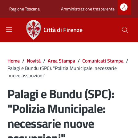
Salta al contenuto principale
Skip to footer content
Zona superiore sot
Amministrazione trasparente
Regione Toscana
Città di Firenze
Briciole di pane
Home
/
Novità
/
Area Stampa
/
Comunicati Stampa
/
Palagi e Bundu (SPC): "Polizia Municipale: necessarie
nuove assunzioni"
Palagi e Bundu (SPC):
"Polizia Municipale:
necessarie nuove