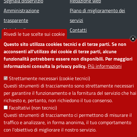
Segnala disservizio
Redazione web
Amministrazione
Piano di miglioramento dei
trasparente
servizi
Note legali
Contatti
Rivedi le tue scelte sui cookie
Questo sito utilizza cookies tecnici e di terze parti. Se non
SEGUICI SU
acconsenti all'utilizzo dei cookie di terze parti, alcune
funzionalità potrebbero essere non disponibili. Per maggiori
Facebook
Instagram
YouTube
Telegram
WhatsApp
Twitter
Linkedin
informazioni consulta la privacy policy.
Più informazioni
Strettamente necessari (cookie tecnici)
PRIVACY
Questi strumenti di tracciamento sono strettamente necessari
per garantire il funzionamento e la fornitura del servizio che hai
Useful links section
La Privacy nel Comune
richiesto e, pertanto, non richiedono il tuo consenso.
PRIVACY
Facoltativi (non tecnici)
Questi strumenti di tracciamento ci permettono di misurare il
traffico e analizzare, in forma anonima, il tuo comportamento
con l'obiettivo di migliorare il nostro servizio.