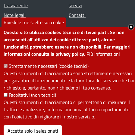
trasparente
servizi
Note legali
Contatti
Rivedi le tue scelte sui cookie
SEGUICI SU
Questo sito utilizza cookies tecnici e di terze parti. Se non
acconsenti all'utilizzo dei cookie di terze parti, alcune
Facebook
Instagram
YouTube
Telegram
WhatsApp
Twitter
Linkedin
funzionalità potrebbero essere non disponibili. Per maggiori
informazioni consulta la privacy policy.
Più informazioni
PRIVACY
Strettamente necessari (cookie tecnici)
Questi strumenti di tracciamento sono strettamente necessari
Useful links section
per garantire il funzionamento e la fornitura del servizio che hai
La Privacy nel Comune
richiesto e, pertanto, non richiedono il tuo consenso.
PRIVACY
Facoltativi (non tecnici)
Questi strumenti di tracciamento ci permettono di misurare il
traffico e analizzare, in forma anonima, il tuo comportamento
con l'obiettivo di migliorare il nostro servizio.
Accetta solo i selezionati