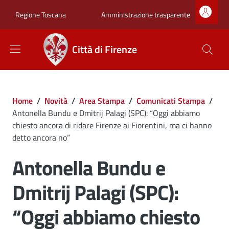
Salta al contenuto principale
Skip to footer content
Zona superiore sot
Amministrazione trasparente
Regione Toscana
Città di Firenze
Briciole di pane
Home
/
Novità
/
Area Stampa
/
Comunicati Stampa
/
Antonella Bundu e Dmitrij Palagi (SPC): “Oggi abbiamo
chiesto ancora di ridare Firenze ai Fiorentini, ma ci hanno
detto ancora no”
Antonella Bundu e
Dmitrij Palagi (SPC):
“Oggi abbiamo chiesto