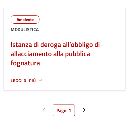
Ambiente
MODULISTICA
Istanza di deroga all’obbligo di
allacciamento alla pubblica
fognatura
LEGGI DI PIÙ
LEGGI ANCORA RIGUARDO A: ISTANZA DI DEROGA ALL’OBBL
Page
1
Pagina precedente
Pagina attuale
Pagina successiva