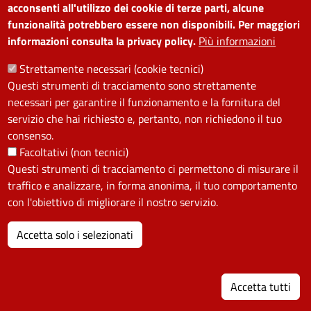
acconsenti all'utilizzo dei cookie di terze parti, alcune
Firenze, La Città Bambina e altre realtà locali
funzionalità potrebbero essere non disponibili. Per maggiori
impegnate in percorsi di sostenibilità e
informazioni consulta la privacy policy.
Più informazioni
educazione ambientale.
Strettamente necessari (cookie tecnici)
L'iniziativa, rivolta a tutti gli interessati a tecniche
Questi strumenti di tracciamento sono strettamente
di costruzione ecocompatibili e a pratiche di
necessari per garantire il funzionamento e la fornitura del
autosufficienza, è gratuita, ma è necessaria
servizio che hai richiesto e, pertanto, non richiedono il tuo
l’iscrizione.
consenso.
Facoltativi (non tecnici)
Per partecipare è possibile scrivere a:
Questi strumenti di tracciamento ci permettono di misurare il
ortimetropolitani@gmail.com
traffico e analizzare, in forma anonima, il tuo comportamento
con l'obiettivo di migliorare il nostro servizio.
L’evento è finanziato dal Comune di Firenze
nell’ambito delle attività ambientali e formative
Accetta solo i selezionati
promosse dal Quartiere 4 – Isolotto Legnaia e
sostenute anche dalla Città Metropolitana di
I
Firenze.
Accetta tutti
locandina descrittiva