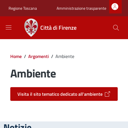
Salta al contenuto principale
Skip to footer content
Zona superiore sot
Amministrazione trasparente
Regione Toscana
Città di Firenze
Briciole di pane
Home
/
Argomenti
/
Ambiente
Ambiente
Visita il sito tematico dedicato all'ambiente
Notizie