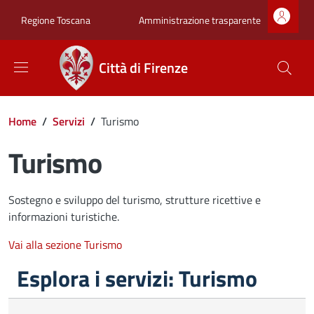
Salta al contenuto principale
Skip to footer content
Zona superiore sot
Amministrazione trasparente
Regione Toscana
Città di Firenze
Briciole di pane
Home
/
Servizi
/
Turismo
Turismo
Sostegno e sviluppo del turismo, strutture ricettive e
informazioni turistiche.
Vai alla sezione Turismo
Esplora i servizi: Turismo