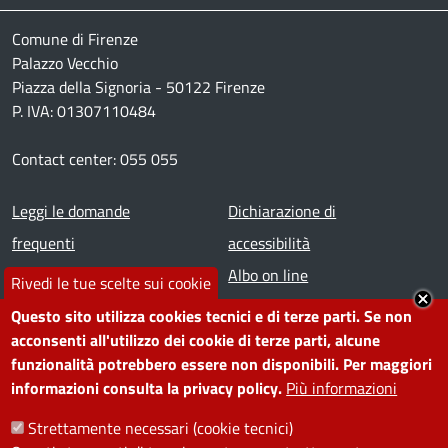
Comune di Firenze
Palazzo Vecchio
Piazza della Signoria - 50122 Firenze
P. IVA: 01307110484
Contact center: 055 055
Footer menu
Leggi le domande
Dichiarazione di
frequenti
accessibilità
Prenota appuntamento
Albo on line
Rivedi le tue scelte sui cookie
Segnala disservizio
Redazione web
Questo sito utilizza cookies tecnici e di terze parti. Se non
Amministrazione
Piano di miglioramento dei
acconsenti all'utilizzo dei cookie di terze parti, alcune
funzionalità potrebbero essere non disponibili. Per maggiori
trasparente
servizi
informazioni consulta la privacy policy.
Più informazioni
Note legali
Contatti
Strettamente necessari (cookie tecnici)