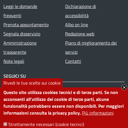
Footer menu
Leggi le domande
Dichiarazione di
frequenti
accessibilità
Prenota appuntamento
Albo on line
Segnala disservizio
Redazione web
Amministrazione
Piano di miglioramento dei
trasparente
servizi
Note legali
Contatti
SEGUICI SU
Rivedi le tue scelte sui cookie
Facebook
Instagram
YouTube
Telegram
WhatsApp
Twitter
Linkedin
Questo sito utilizza cookies tecnici e di terze parti. Se non
acconsenti all'utilizzo dei cookie di terze parti, alcune
funzionalità potrebbero essere non disponibili. Per maggiori
PRIVACY
informazioni consulta la privacy policy.
Più informazioni
Useful links section
Strettamente necessari (cookie tecnici)
La Privacy nel Comune