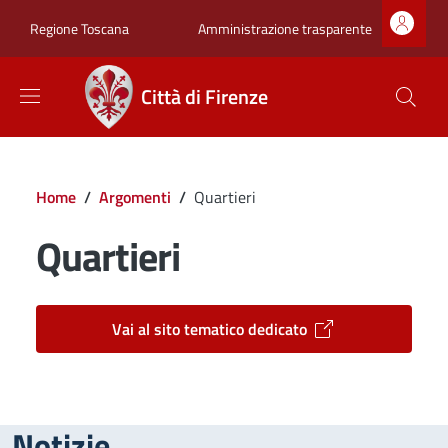
Salta al contenuto principale
Skip to footer content
Zona superiore sot
Amministrazione trasparente
Regione Toscana
Città di Firenze
Briciole di pane
Home
/
Argomenti
/
Quartieri
Quartieri
Vai al sito tematico dedicato
Notizie