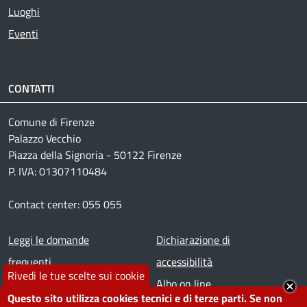
Luoghi
Eventi
CONTATTI
Comune di Firenze
Palazzo Vecchio
Piazza della Signoria - 50122 Firenze
P. IVA: 01307110484
Contact center: 055 055
Footer menu
Leggi le domande
Dichiarazione di
frequenti
accessibilità
Rivedi le tue scelte sui cookie
Prenota appuntamento
Albo on line
Questo sito utilizza cookies tecnici e di terze parti. Se non
Segnala disservizio
Redazione web