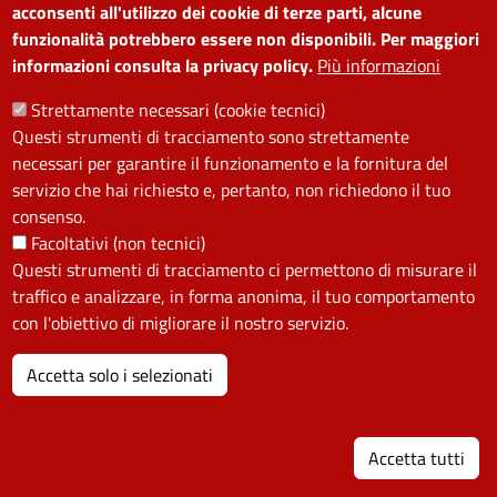
acconsenti all'utilizzo dei cookie di terze parti, alcune
Amministrazione
Piano di miglioramento dei
funzionalità potrebbero essere non disponibili. Per maggiori
informazioni consulta la privacy policy.
Più informazioni
trasparente
servizi
Note legali
Contatti
Strettamente necessari (cookie tecnici)
Questi strumenti di tracciamento sono strettamente
SEGUICI SU
necessari per garantire il funzionamento e la fornitura del
servizio che hai richiesto e, pertanto, non richiedono il tuo
Facebook
Instagram
YouTube
Telegram
WhatsApp
Twitter
Linkedin
consenso.
Facoltativi (non tecnici)
Questi strumenti di tracciamento ci permettono di misurare il
PRIVACY
traffico e analizzare, in forma anonima, il tuo comportamento
con l'obiettivo di migliorare il nostro servizio.
Useful links section
La Privacy nel Comune
Accetta solo i selezionati
PRIVACY
I
Accetta tutti