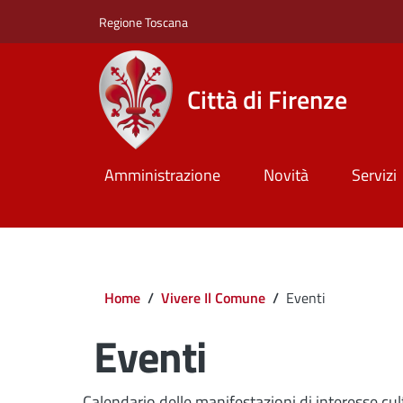
Salta al contenuto principale
Skip to footer content
Regione Toscana
Città di Firenze
Amministrazione
Novità
Servizi
Briciole di pane
Home
/
Vivere Il Comune
/
Eventi
Eventi
Calendario delle manifestazioni di interesse cult