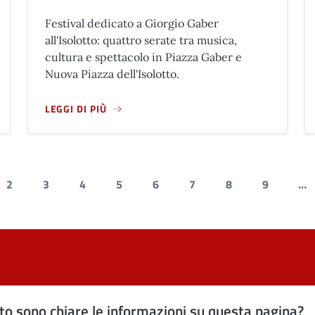
Festival dedicato a Giorgio Gaber
all'Isolotto: quattro serate tra musica,
cultura e spettacolo in Piazza Gaber e
Nuova Piazza dell'Isolotto.
LEGGI DI PIÙ
NO
A PROPOSITO DI LA GABERIANA 2026 - 3° GIORNO
2
3
4
5
6
7
8
9
…
dente
a attuale
Page
Page
Page
Page
Page
Page
Page
Page
o sono chiare le informazioni su questa pagina?