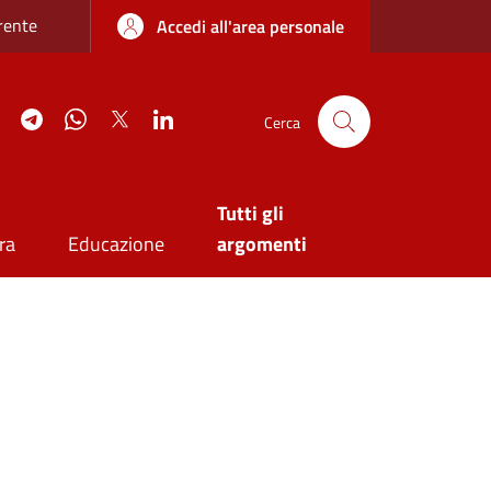
re sottile
rente
Accedi all'area personale
agram
YouTube
Telegram
WhatsApp
Twitter
Linkedin
Cerca
Tutti gli
ra
Educazione
argomenti