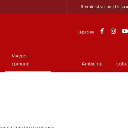
Zona superio
Amministrazione traspa
Facebook
Inst
Seguici su
Vivere il
comune
Ambiente
Cultu
urale, turistico e sportivo