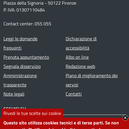
Piazza della Signoria - 50122 Firenze
P. IVA: 01307110484
Contact center: 055 055
Footer menu
Leggi le domande
Dichiarazione di
frequenti
accessibilità
Prenota appuntamento
Albo on line
Segnala disservizio
Redazione web
Amministrazione
Piano di miglioramento dei
trasparente
servizi
Note legali
Contatti
SEGUICI SU
Rivedi le tue scelte sui cookie
Facebook
Instagram
YouTube
Telegram
WhatsApp
Twitter
Linkedin
Questo sito utilizza cookies tecnici e di terze parti. Se non