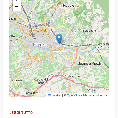
−
Leaflet
|
©
OpenStreetMap
contributors
LEGGI TUTTO
A PROPOSITO DI VILLA ARRIVABENE