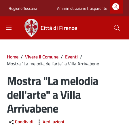
Salta al contenuto principale
Skip to footer content
Zona superiore sot
Amministrazione trasparente
Regione Toscana
Città di Firenze
Briciole di pane
Home
/
Vivere Il Comune
/
Eventi
/
Mostra "La melodia dell'arte" a Villa Arrivabene
Mostra "La melodia
dell'arte" a Villa
Arrivabene
Condividi
Vedi azioni