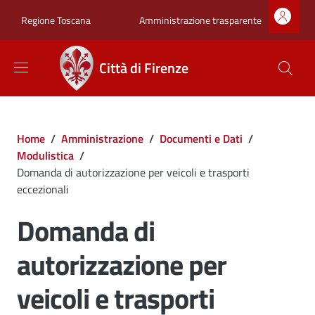
Salta al contenuto principale
Skip to footer content
Zona superiore sot
Amministrazione trasparente
Regione Toscana
Città di Firenze
Briciole di pane
Home
/
Amministrazione
/
Documenti e Dati
/
Modulistica
/
Domanda di autorizzazione per veicoli e trasporti
eccezionali
Domanda di
autorizzazione per
veicoli e trasporti