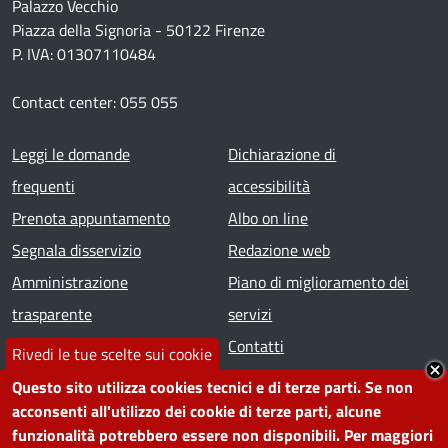
Palazzo Vecchio
Piazza della Signoria - 50122 Firenze
P. IVA: 01307110484
Contact center: 055 055
Footer menu
Leggi le domande
Dichiarazione di
frequenti
accessibilità
Prenota appuntamento
Albo on line
Segnala disservizio
Redazione web
Amministrazione
Piano di miglioramento dei
trasparente
servizi
Note legali
Contatti
Rivedi le tue scelte sui cookie
Questo sito utilizza cookies tecnici e di terze parti. Se non
SEGUICI SU
acconsenti all'utilizzo dei cookie di terze parti, alcune
funzionalità potrebbero essere non disponibili. Per maggiori
Facebook
Instagram
YouTube
Telegram
WhatsApp
Twitter
Linkedin