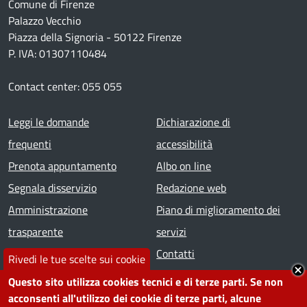
Comune di Firenze
Palazzo Vecchio
Piazza della Signoria - 50122 Firenze
P. IVA: 01307110484
Contact center: 055 055
Footer menu
Leggi le domande
Dichiarazione di
frequenti
accessibilità
Prenota appuntamento
Albo on line
Segnala disservizio
Redazione web
Amministrazione
Piano di miglioramento dei
trasparente
servizi
Note legali
Contatti
Rivedi le tue scelte sui cookie
Questo sito utilizza cookies tecnici e di terze parti. Se non
SEGUICI SU
acconsenti all'utilizzo dei cookie di terze parti, alcune