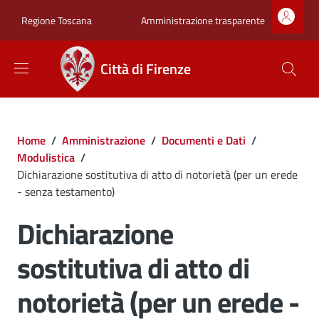
Salta al contenuto principale
Skip to footer content
Zona superiore sot
Amministrazione trasparente
Regione Toscana
Città di Firenze
Briciole di pane
Home
/
Amministrazione
/
Documenti e Dati
/
Modulistica
/
Dichiarazione sostitutiva di atto di notorietà (per un erede
- senza testamento)
Dichiarazione
sostitutiva di atto di
notorietà (per un erede -