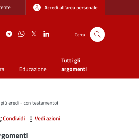
re sottile
rente
Accedi all'area personale
agram
YouTube
Telegram
WhatsApp
Twitter
Linkedin
Cerca
Tutti gli
ra
Educazione
argomenti
r più eredi - con testamento)
Condividi
Vedi azioni
rgomenti