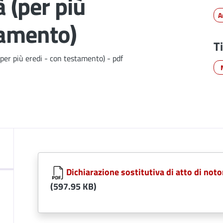
à (per più
A
tamento)
T
(per più eredi - con testamento) - pdf
Dichiarazione sostitutiva di atto di noto
(597.95 KB)