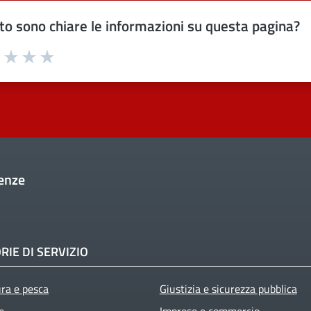
o sono chiare le informazioni su questa pagina?
uta 1 stelle su 5
Valuta 2 stelle su 5
Valuta 3 stelle su 5
Valuta 4 stelle su 5
Valuta 5 stelle su 5
enze
RIE DI SERVIZIO
ura e pesca
Giustizia e sicurezza pubblica
e
Imprese e commercio