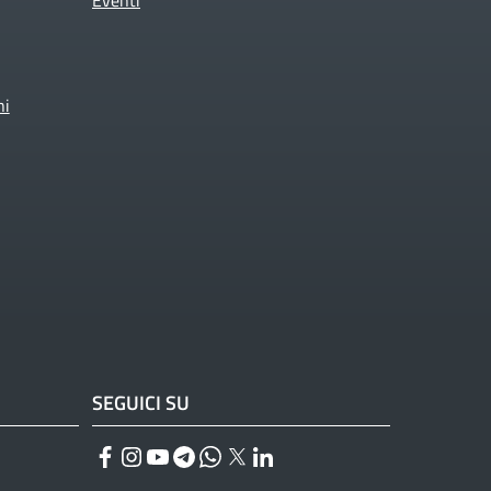
ni
SEGUICI SU
Facebook
Instagram
YouTube
Telegram
WhatsApp
Twitter
Linkedin