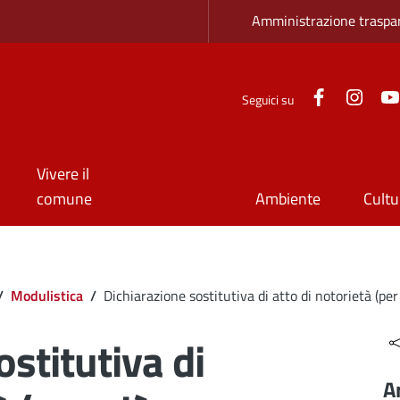
Zona superio
Amministrazione traspa
Facebook
Inst
Seguici su
Vivere il
comune
Ambiente
Cultu
/
Modulistica
/
Dichiarazione sostitutiva di atto di notorietà (pe
stitutiva di
A