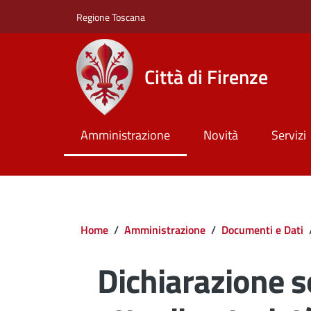
Salta al contenuto principale
Skip to footer content
Regione Toscana
Città di Firenze
Amministrazione
Novità
Servizi
Briciole di pane
Home
/
Amministrazione
/
Documenti e Dati
Dichiarazione so