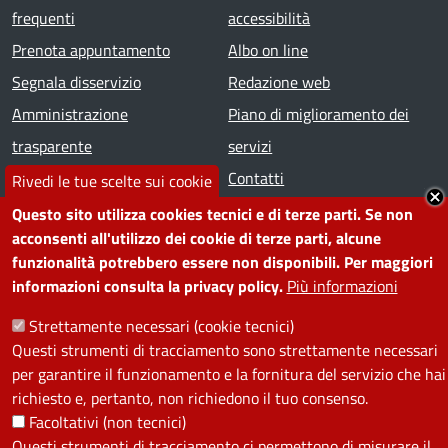
frequenti
accessibilità
Prenota appuntamento
Albo on line
Segnala disservizio
Redazione web
Amministrazione
Piano di miglioramento dei
trasparente
servizi
Note legali
Contatti
Rivedi le tue scelte sui cookie
Questo sito utilizza cookies tecnici e di terze parti. Se non
SEGUICI SU
acconsenti all'utilizzo dei cookie di terze parti, alcune
funzionalità potrebbero essere non disponibili. Per maggiori
Facebook
Instagram
YouTube
Telegram
WhatsApp
Twitter
Linkedin
informazioni consulta la privacy policy.
Più informazioni
Strettamente necessari (cookie tecnici)
PRIVACY
Questi strumenti di tracciamento sono strettamente necessari
per garantire il funzionamento e la fornitura del servizio che hai
Useful links section
richiesto e, pertanto, non richiedono il tuo consenso.
La Privacy nel Comune
Facoltativi (non tecnici)
PRIVACY
Questi strumenti di tracciamento ci permettono di misurare il