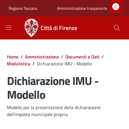
Salta al contenuto principale
Skip to footer content
Zona superiore sot
Amministrazione trasparente
Regione Toscana
Città di Firenze
Briciole di pane
Home
/
Amministrazione
/
Documenti e Dati
/
Modulistica
/
Dichiarazione IMU - Modello
Dichiarazione IMU -
Modello
Dettagli
Modello per la presentazione della dichiaraizone
dell'imposta municipale propria