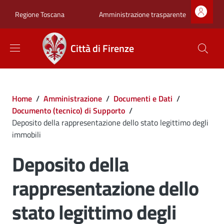
Salta al contenuto principale
Skip to footer content
Zona superiore sot
Amministrazione trasparente
Regione Toscana
Città di Firenze
Briciole di pane
Home
/
Amministrazione
/
Documenti e Dati
/
Documento (tecnico) di Supporto
/
Deposito della rappresentazione dello stato legittimo degli
immobili
Deposito della
rappresentazione dello
stato legittimo degli