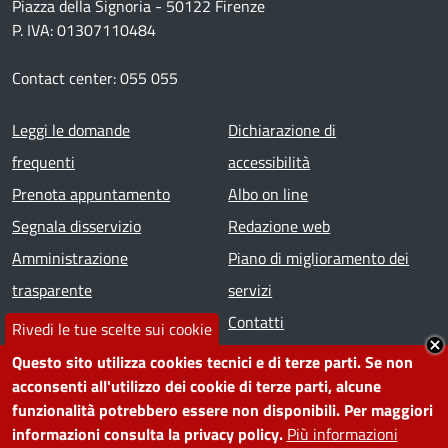
Piazza della Signoria - 50122 Firenze
P. IVA: 01307110484
Contact center: 055 055
Footer menu
Leggi le domande
Dichiarazione di
frequenti
accessibilità
Prenota appuntamento
Albo on line
Segnala disservizio
Redazione web
Amministrazione
Piano di miglioramento dei
trasparente
servizi
Note legali
Contatti
Rivedi le tue scelte sui cookie
Questo sito utilizza cookies tecnici e di terze parti. Se non
SEGUICI SU
acconsenti all'utilizzo dei cookie di terze parti, alcune
funzionalità potrebbero essere non disponibili. Per maggiori
Facebook
Instagram
YouTube
Telegram
WhatsApp
Twitter
Linkedin
informazioni consulta la privacy policy.
Più informazioni