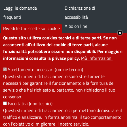
Footer menu
Leggi le domande
Dichiarazione di
frequenti
accessibilità
Prenota appuntamento
Albo on line
Rivedi le tue scelte sui cookie
Segnala disservizio
Redazione web
Questo sito utilizza cookies tecnici e di terze parti. Se non
Amministrazione
Piano di miglioramento dei
acconsenti all'utilizzo dei cookie di terze parti, alcune
funzionalità potrebbero essere non disponibili. Per maggiori
trasparente
servizi
informazioni consulta la privacy policy.
Più informazioni
Note legali
Contatti
Strettamente necessari (cookie tecnici)
Questi strumenti di tracciamento sono strettamente
SEGUICI SU
necessari per garantire il funzionamento e la fornitura del
servizio che hai richiesto e, pertanto, non richiedono il tuo
Facebook
Instagram
YouTube
Telegram
WhatsApp
Twitter
Linkedin
consenso.
Facoltativi (non tecnici)
Questi strumenti di tracciamento ci permettono di misurare il
PRIVACY
traffico e analizzare, in forma anonima, il tuo comportamento
Useful links section
con l'obiettivo di migliorare il nostro servizio.
La Privacy nel Comune