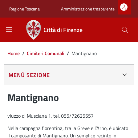
Salta al contenuto principale
Skip to footer content
Zona superiore sot
Amministrazione trasparente
Regione Toscana
Città di Firenze
Briciole di pane
Home
/
Cimiteri Comunali
/
Mantignano
MENÙ SEZIONE
Mantignano
viuzzo di Musciana 1, tel. 055/72625557
Nella campagna fiorentina, tra la Greve e l’Arno, è ubicato
il camposanto di Mantignano. Un semplice recinto in