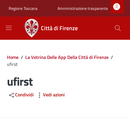
Salta al contenuto principale
Skip to footer content
Zona superiore sot
Amministrazione trasparente
Regione Toscana
Città di Firenze
Briciole di pane
Home
/
La Vetrina Delle App Della Città di Firenze
/
ufirst
ufirst
Condividi
Vedi azioni