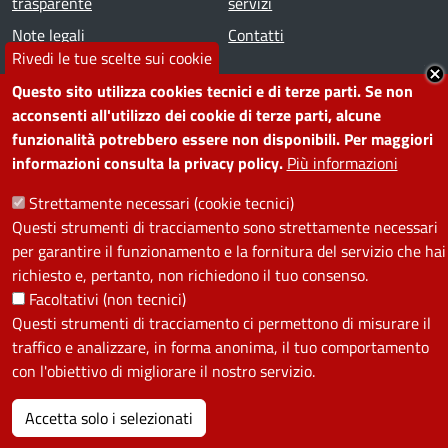
trasparente
servizi
Note legali
Contatti
Rivedi le tue scelte sui cookie
SEGUICI SU
Questo sito utilizza cookies tecnici e di terze parti. Se non
acconsenti all'utilizzo dei cookie di terze parti, alcune
Facebook
Instagram
YouTube
Telegram
WhatsApp
Twitter
Linkedin
funzionalità potrebbero essere non disponibili. Per maggiori
informazioni consulta la privacy policy.
Più informazioni
Strettamente necessari (cookie tecnici)
PRIVACY
Questi strumenti di tracciamento sono strettamente necessari
Useful links section
per garantire il funzionamento e la fornitura del servizio che hai
La Privacy nel Comune
richiesto e, pertanto, non richiedono il tuo consenso.
PRIVACY
Facoltativi (non tecnici)
Questi strumenti di tracciamento ci permettono di misurare il
traffico e analizzare, in forma anonima, il tuo comportamento
con l'obiettivo di migliorare il nostro servizio.
Accetta solo i selezionati