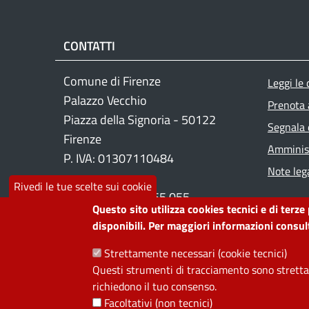
CONTATTI
Foo
Comune di Firenze
Leggi le
Palazzo Vecchio
Prenota
Piazza della Signoria - 50122
Segnala 
Firenze
Amminist
P. IVA: 01307110484
Note lega
Rivedi le tue scelte sui cookie
Contact center: 055 055
Questo sito utilizza cookies tecnici e di terze
disponibili. Per maggiori informazioni consult
PRIVACY
Strettamente necessari (cookie tecnici)
Questi strumenti di tracciamento sono strettam
Useful links section
richiedono il tuo consenso.
La Privacy nel Comune
Facoltativi (non tecnici)
PRIVACY