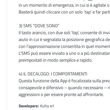
in un momento di emergenza, in cui si è agitate o
Basterà quindi cliccare con un solo ‘tap’ e far pa
3) SMS “DOVE SONO”
Il tasto arancio, con due soli ‘tap’, consente di i
aiuto in cui è segnalata la posizione geografica de
con l’approssimazione consentita in quel moment
L’SMS può essere inviato a uno o a più destinatari
preimpostati in modo semplice e rapido.
4) IL DECALOGO: I COMPORTAMENTI
Questa funzione della App è focalizzata sulla pre
consapevole e difensivo – quando necessario – risu
aggressioni o per essere pronte ad affrontarle.
Developers
Developers
Kulta srl