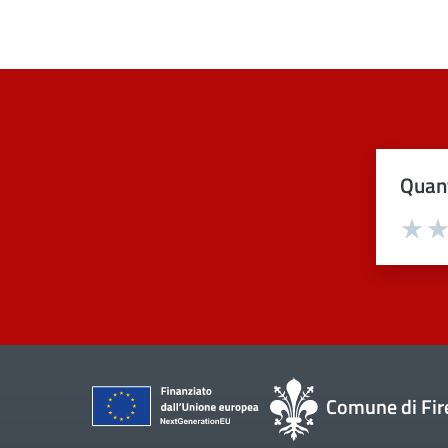
Quant
Val
Comune di Fir