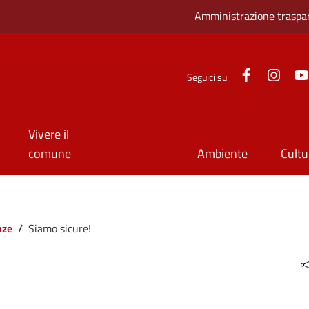
Zona superio
Amministrazione traspa
Facebook
Inst
Seguici su
Vivere il
comune
Ambiente
Cultu
nze
/
Siamo sicure!