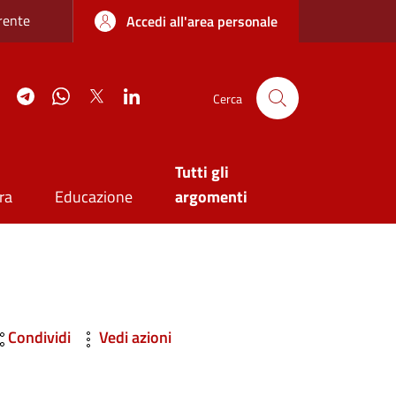
re sottile
rente
Accedi all'area personale
agram
YouTube
Telegram
WhatsApp
Twitter
Linkedin
Cerca
Tutti gli
ra
Educazione
argomenti
Condividi
Vedi azioni