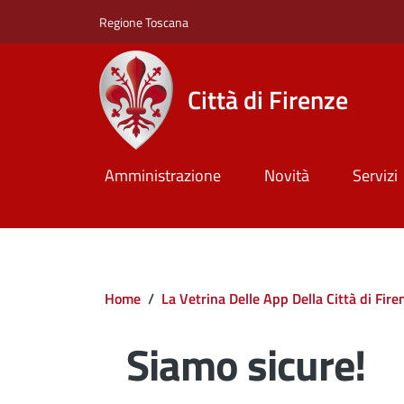
Salta al contenuto principale
Skip to footer content
Regione Toscana
Città di Firenze
Amministrazione
Novità
Servizi
Briciole di pane
Home
/
La Vetrina Delle App Della Città di Fire
Siamo sicure!