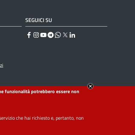
SEGUICI SU
Facebook
Instagram
YouTube
Telegram
WhatsApp
Twitter
Linkedin
zi
lcune funzionalità potrebbero essere non
ervizio che hai richiesto e, pertanto, non