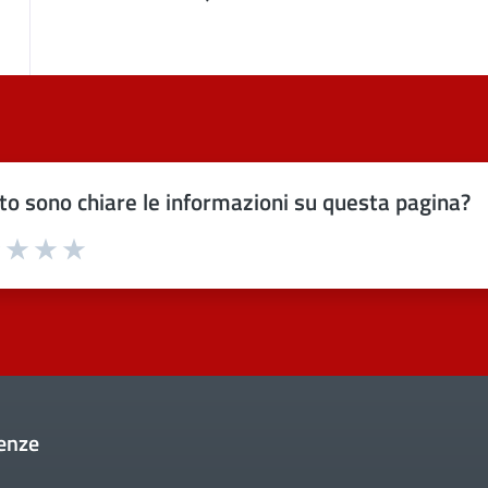
o sono chiare le informazioni su questa pagina?
uta 1 stelle su 5
Valuta 2 stelle su 5
Valuta 3 stelle su 5
Valuta 4 stelle su 5
Valuta 5 stelle su 5
enze