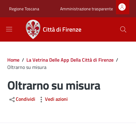
Salta al contenuto principale
Skip to footer content
Zona superiore sot
Amministrazione trasparente
Regione Toscana
Città di Firenze
Briciole di pane
Home
/
La Vetrina Delle App Della Città di Firenze
/
Oltrarno su misura
Oltrarno su misura
Condividi
Vedi azioni