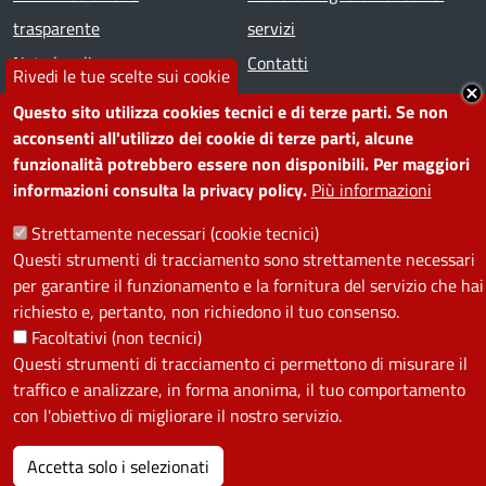
trasparente
servizi
Note legali
Contatti
Rivedi le tue scelte sui cookie
Questo sito utilizza cookies tecnici e di terze parti. Se non
SEGUICI SU
acconsenti all'utilizzo dei cookie di terze parti, alcune
funzionalità potrebbero essere non disponibili. Per maggiori
Facebook
Instagram
YouTube
Telegram
WhatsApp
Twitter
Linkedin
informazioni consulta la privacy policy.
Più informazioni
Strettamente necessari (cookie tecnici)
PRIVACY
Questi strumenti di tracciamento sono strettamente necessari
per garantire il funzionamento e la fornitura del servizio che hai
Useful links section
La Privacy nel Comune
richiesto e, pertanto, non richiedono il tuo consenso.
PRIVACY
Facoltativi (non tecnici)
Questi strumenti di tracciamento ci permettono di misurare il
traffico e analizzare, in forma anonima, il tuo comportamento
con l'obiettivo di migliorare il nostro servizio.
Accetta solo i selezionati