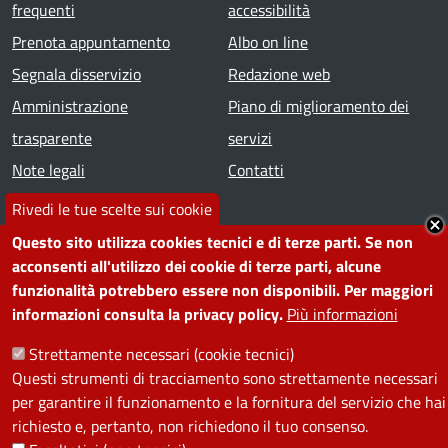
frequenti
accessibilità
Prenota appuntamento
Albo on line
Segnala disservizio
Redazione web
Amministrazione
Piano di miglioramento dei
trasparente
servizi
Note legali
Contatti
Rivedi le tue scelte sui cookie
SEGUICI SU
Questo sito utilizza cookies tecnici e di terze parti. Se non
acconsenti all'utilizzo dei cookie di terze parti, alcune
Facebook
Instagram
YouTube
Telegram
WhatsApp
Twitter
Linkedin
funzionalità potrebbero essere non disponibili. Per maggiori
informazioni consulta la privacy policy.
Più informazioni
PRIVACY
Strettamente necessari (cookie tecnici)
Questi strumenti di tracciamento sono strettamente necessari
Useful links section
La Privacy nel Comune
per garantire il funzionamento e la fornitura del servizio che hai
PRIVACY
richiesto e, pertanto, non richiedono il tuo consenso.