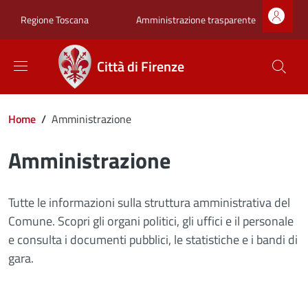
Salta al contenuto principale
Skip to footer content
Zona superiore sot
Amministrazione trasparente
Regione Toscana
Città di Firenze
Briciole di pane
Home
/
Amministrazione
Amministrazione
Tutte le informazioni sulla struttura amministrativa del
Comune. Scopri gli organi politici, gli uffici e il personale
e consulta i documenti pubblici, le statistiche e i bandi di
gara.