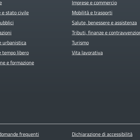
e
Imprese e commercio
e stato civile
Mobilità e trasporti
ubblici
Salute, benessere e assistenza
azioni
Tributi, finanze e contravvenzio
e urbanistica
Turismo
e tempo libero
Vita lavorativa
ne e formazione
ter menu
 domande frequenti
Dichiarazione di accessibilità