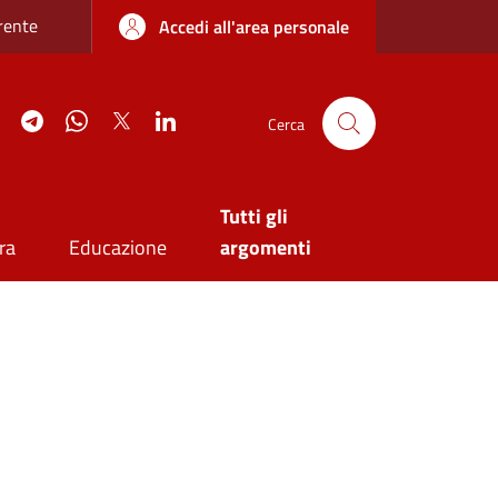
re sottile
rente
Accedi all'area personale
agram
YouTube
Telegram
WhatsApp
Twitter
Linkedin
Cerca
Tutti gli
ra
Educazione
argomenti