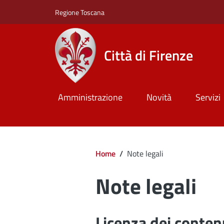
Salta al contenuto principale
Skip to footer content
Regione Toscana
Città di Firenze
Amministrazione
Novità
Servizi
Briciole di pan
Home
/
Note legali
Note legali
Licenza dei conten