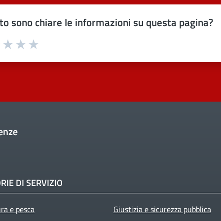
o sono chiare le informazioni su questa pagina?
uta 1 stelle su 5
Valuta 2 stelle su 5
Valuta 3 stelle su 5
Valuta 4 stelle su 5
Valuta 5 stelle su 5
enze
RIE DI SERVIZIO
ura e pesca
Giustizia e sicurezza pubblica