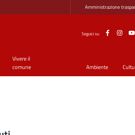
Zona superio
Amministrazione traspa
Facebook
Inst
Seguici su
Vivere il
comune
Ambiente
Cultu
e
uti