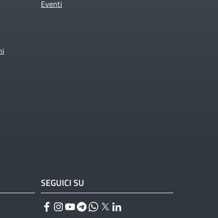
Eventi
ni
SEGUICI SU
Facebook
Instagram
YouTube
Telegram
WhatsApp
Twitter
Linkedin