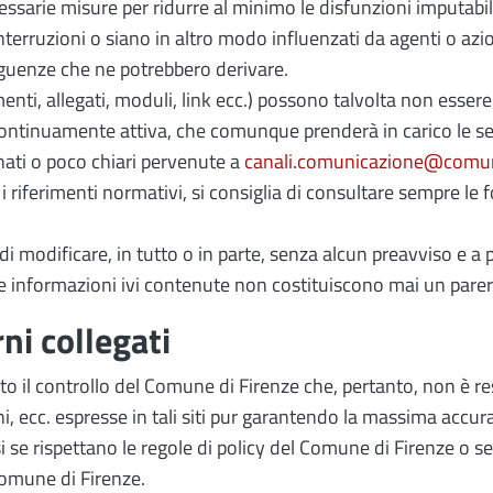
essarie misure per ridurre al minimo le disfunzioni imputabi
interruzioni o siano in altro modo influenzati da agenti o a
eguenze che ne potrebbero derivare.
enti, allegati, moduli, link ecc.) possono talvolta non essere
ontinuamente attiva, che comunque prenderà in carico le segn
nati o poco chiari pervenute a
canali.comunicazione@comune
 i riferimenti normativi, si consiglia di consultare sempre le 
di modificare, in tutto o in parte, senza alcun preavviso e a p
le informazioni ivi contenute non costituiscono mai un parere
rni collegati
tto il controllo del Comune di Firenze che, pertanto, non è re
, ecc. espresse in tali siti pur garantendo la massima accur
i se rispettano le regole di policy del Comune di Firenze o s
Comune di Firenze.