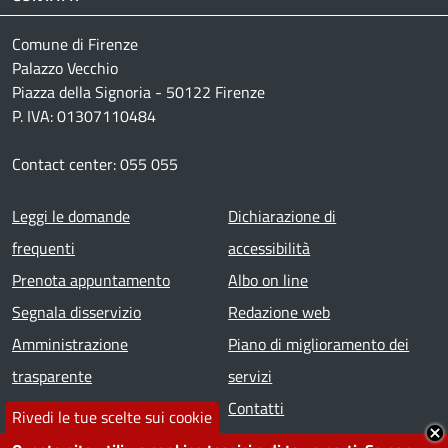
Comune di Firenze
Palazzo Vecchio
Piazza della Signoria - 50122 Firenze
P. IVA: 01307110484
Contact center: 055 055
Footer menu
Leggi le domande
Dichiarazione di
frequenti
accessibilità
Prenota appuntamento
Albo on line
Segnala disservizio
Redazione web
Amministrazione
Piano di miglioramento dei
trasparente
servizi
Note legali
Contatti
Rivedi le tue scelte sui cookie