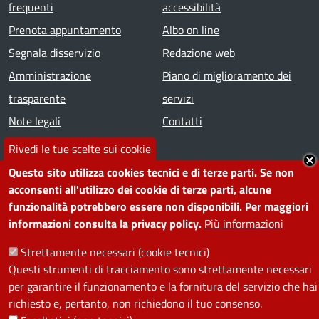
frequenti
accessibilità
Prenota appuntamento
Albo on line
Segnala disservizio
Redazione web
Amministrazione
Piano di miglioramento dei
trasparente
servizi
Note legali
Contatti
Rivedi le tue scelte sui cookie
SEGUICI SU
Questo sito utilizza cookies tecnici e di terze parti. Se non
acconsenti all'utilizzo dei cookie di terze parti, alcune
Facebook
Instagram
YouTube
Telegram
WhatsApp
Twitter
Linkedin
funzionalità potrebbero essere non disponibili. Per maggiori
informazioni consulta la privacy policy.
Più informazioni
PRIVACY
Strettamente necessari (cookie tecnici)
Questi strumenti di tracciamento sono strettamente necessari
Useful links section
La Privacy nel Comune
per garantire il funzionamento e la fornitura del servizio che hai
PRIVACY
richiesto e, pertanto, non richiedono il tuo consenso.