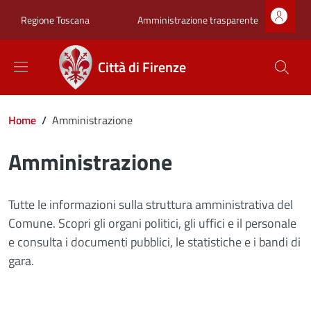
Salta al contenuto principale
Skip to footer content
Zona superiore sot
Amministrazione trasparente
Regione Toscana
Città di Firenze
Briciole di pane
Home
/
Amministrazione
Amministrazione
Tutte le informazioni sulla struttura amministrativa del
Comune. Scopri gli organi politici, gli uffici e il personale
e consulta i documenti pubblici, le statistiche e i bandi di
gara.