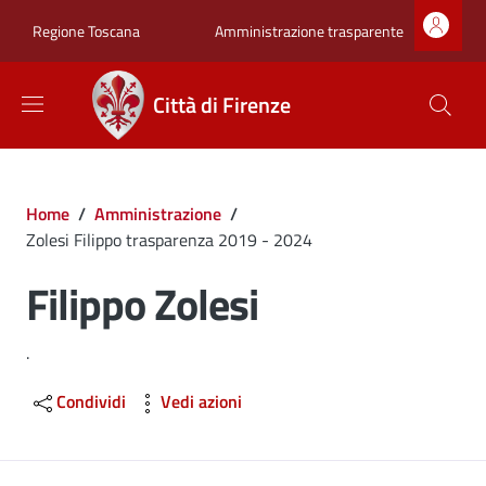
Salta al contenuto principale
Skip to footer content
Zona superiore sot
Amministrazione trasparente
Regione Toscana
Città di Firenze
Briciole di pane
Home
/
Amministrazione
/
Zolesi Filippo trasparenza 2019 - 2024
Filippo Zolesi
.
Condividi
Vedi azioni