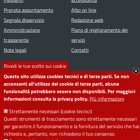
frequenti
accessibilità
Prenota appuntamento
Albo on line
Segnala disservizio
Redazione web
Amministrazione
Piano di miglioramento dei
trasparente
servizi
Note legali
Contatti
Rivedi le tue scelte sui cookie
SEGUICI SU
Questo sito utilizza cookies tecnici e di terze parti. Se non
Facebook
Instagram
YouTube
Telegram
WhatsApp
Twitter
Linkedin
acconsenti all'utilizzo dei cookie di terze parti, alcune
funzionalità potrebbero essere non disponibili. Per maggiori
informazioni consulta la privacy policy.
Più informazioni
PRIVACY
Strettamente necessari (cookie tecnici)
Useful links section
Questi strumenti di tracciamento sono strettamente necessari
La Privacy nel Comune
per garantire il funzionamento e la fornitura del servizio che hai
PRIVACY
richiesto e, pertanto, non richiedono il tuo consenso.