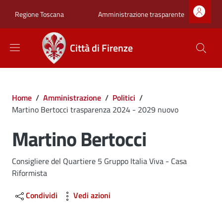
Salta al contenuto principale
Skip to footer content
Zona superiore sot
Amministrazione trasparente
Regione Toscana
Città di Firenze
Briciole di pane
Home
/
Amministrazione
/
Politici
/
Martino Bertocci trasparenza 2024 - 2029 nuovo
Martino Bertocci
Consigliere del Quartiere 5 Gruppo Italia Viva - Casa
Riformista
Condividi
Vedi azioni