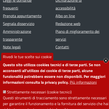
Footer menu
Leggi le domande
Dichiarazione di
frequenti
accessibilità
Prenota appuntamento
Albo on line
Segnala disservizio
Redazione web
Amministrazione
Piano di miglioramento dei
trasparente
servizi
Note legali
Contatti
Rivedi le tue scelte sui cookie
SEGUICI SU
Questo sito utilizza cookies tecnici e di terze parti. Se non
acconsenti all'utilizzo dei cookie di terze parti, alcune
Facebook
Instagram
YouTube
Telegram
WhatsApp
Twitter
Linkedin
funzionalità potrebbero essere non disponibili. Per maggiori
informazioni consulta la privacy policy.
Più informazioni
PRIVACY
Strettamente necessari (cookie tecnici)
Questi strumenti di tracciamento sono strettamente necessari
Useful links section
La Privacy nel Comune
per garantire il funzionamento e la fornitura del servizio che hai
PRIVACY