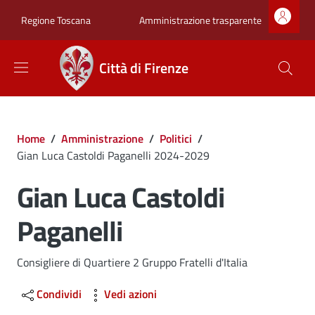
Salta al contenuto principale
Skip to footer content
Zona superiore sot
Amministrazione trasparente
Regione Toscana
Città di Firenze
Briciole di pane
Home
/
Amministrazione
/
Politici
/
Gian Luca Castoldi Paganelli 2024-2029
Gian Luca Castoldi
Paganelli
Consigliere di Quartiere 2 Gruppo Fratelli d'Italia
Condividi
Vedi azioni