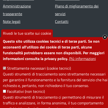
Amministrazione
Piano di miglioramento dei
trasparente
servizi
Note legali
Contatti
Rivedi le tue scelte sui cookie
SEGUICI SU
Questo sito utilizza cookies tecnici e di terze parti. Se non
Facebook
Instagram
YouTube
Telegram
WhatsApp
Twitter
Linkedin
acconsenti all'utilizzo dei cookie di terze parti, alcune
funzionalità potrebbero essere non disponibili. Per maggiori
informazioni consulta la privacy policy.
Più informazioni
PRIVACY
Strettamente necessari (cookie tecnici)
Useful links section
Questi strumenti di tracciamento sono strettamente necessari
La Privacy nel Comune
per garantire il funzionamento e la fornitura del servizio che hai
PRIVACY
richiesto e, pertanto, non richiedono il tuo consenso.
Facoltativi (non tecnici)
Questi strumenti di tracciamento ci permettono di misurare il
traffico e analizzare, in forma anonima, il tuo comportamento