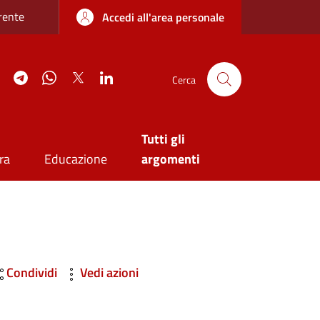
re sottile
rente
Accedi all'area personale
agram
YouTube
Telegram
WhatsApp
Twitter
Linkedin
Cerca
Tutti gli
ra
Educazione
argomenti
Condividi
Vedi azioni