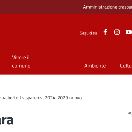
Zona superio
Amministrazione traspa
Facebook
Inst
Seguici su
Vivere il
comune
Ambiente
Cultu
Gualberto Trasparenza 2024-2029 nuovo
ara