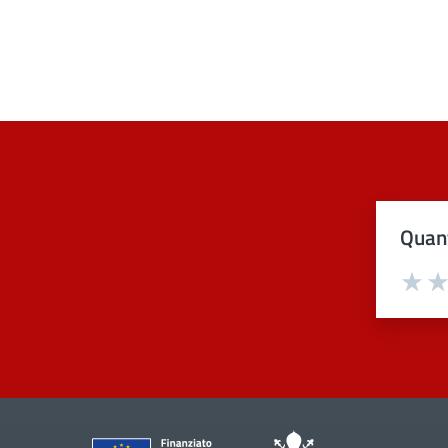
Quant
Val