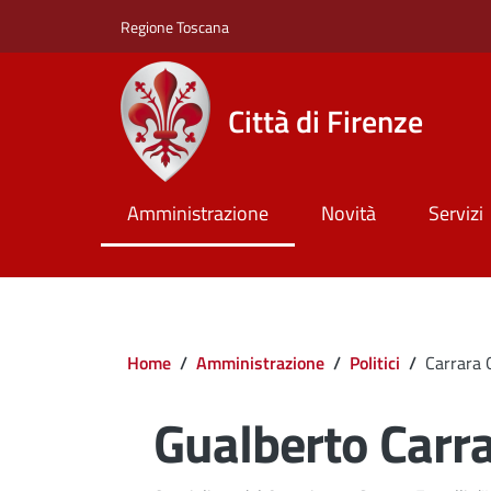
Salta al contenuto principale
Skip to footer content
Regione Toscana
Città di Firenze
Amministrazione
Novità
Servizi
Briciole di pane
Home
/
Amministrazione
/
Politici
/
Carrara 
Gualberto Carr