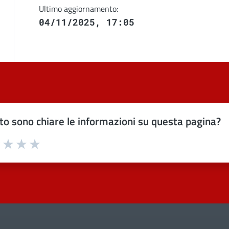
Ultimo aggiornamento:
04/11/2025, 17:05
o sono chiare le informazioni su questa pagina?
uta 1 stelle su 5
Valuta 2 stelle su 5
Valuta 3 stelle su 5
Valuta 4 stelle su 5
Valuta 5 stelle su 5