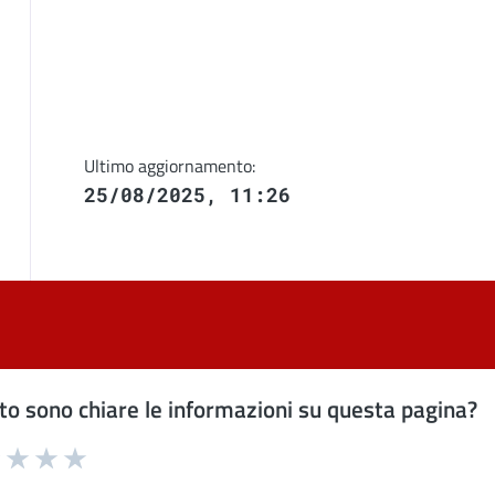
Ultimo aggiornamento:
25/08/2025, 11:26
o sono chiare le informazioni su questa pagina?
uta 1 stelle su 5
Valuta 2 stelle su 5
Valuta 3 stelle su 5
Valuta 4 stelle su 5
Valuta 5 stelle su 5