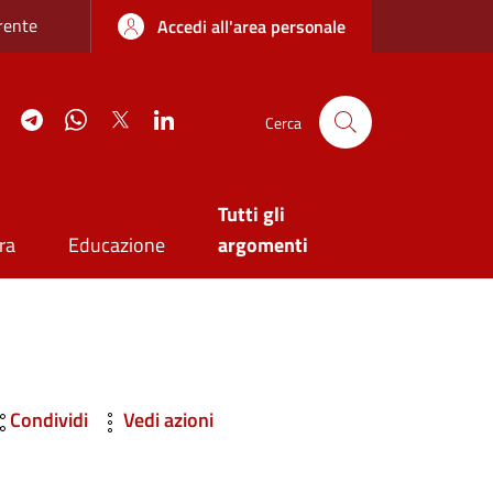
re sottile
rente
Accedi all'area personale
agram
YouTube
Telegram
WhatsApp
Twitter
Linkedin
Cerca
Tutti gli
ra
Educazione
argomenti
Condividi
Vedi azioni