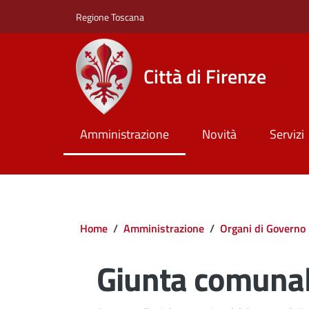
Salta al contenuto principale
Skip to footer content
Regione Toscana
Città di Firenze
Amministrazione
Novità
Servizi
Briciole di pane
Home
/
Amministrazione
/
Organi di Governo
Giunta comuna