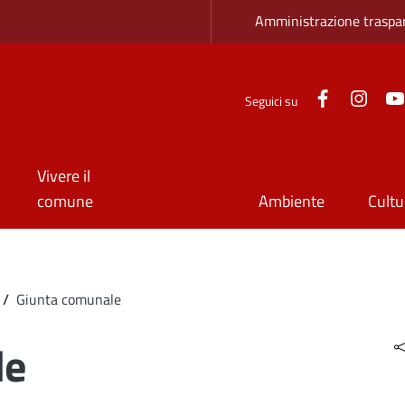
Zona superio
Amministrazione traspa
Facebook
Inst
Seguici su
Vivere il
comune
Ambiente
Cultu
/
Giunta comunale
le