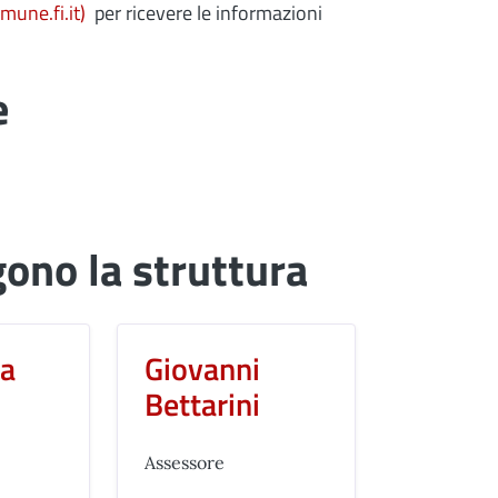
une.fi.it)
per ricevere le informazioni
e
no la struttura
ta
Giovanni
e
Bettarini
Assessore