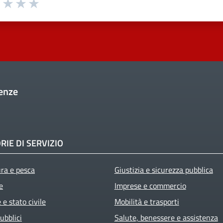
uta 1 stelle su 5
Valuta 2 stelle su 5
Valuta 3 stelle su 5
Valuta 4 stelle su 5
Valuta 5 stelle su 5
enze
RIE DI SERVIZIO
ura e pesca
Giustizia e sicurezza pubblica
e
Imprese e commercio
e stato civile
Mobilità e trasporti
ubblici
Salute, benessere e assistenza