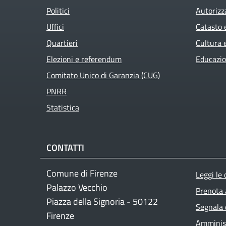
Politici
Autorizz
Uffici
Catasto 
Quartieri
Cultura 
Elezioni e referendum
Educazio
Comitato Unico di Garanzia (CUG)
PNRR
Statistica
CONTATTI
Foo
Comune di Firenze
Leggi le
Palazzo Vecchio
Prenota
Piazza della Signoria - 50122
Segnala 
Firenze
Amminist