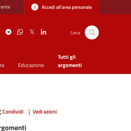
re sottile
rente
Accedi all'area personale
agram
YouTube
Telegram
WhatsApp
Twitter
Linkedin
Cerca
Tutti gli
ra
Educazione
argomenti
Condividi
Vedi azioni
rgomenti