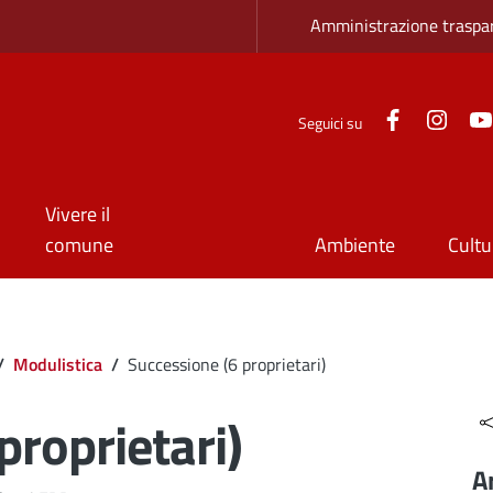
Zona superio
Amministrazione traspa
Facebook
Inst
Seguici su
Vivere il
comune
Ambiente
Cultu
/
Modulistica
/
Successione (6 proprietari)
proprietari)
A