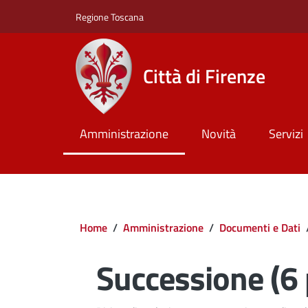
Salta al contenuto principale
Skip to footer content
Regione Toscana
Città di Firenze
Amministrazione
Novità
Servizi
Briciole di pane
Home
/
Amministrazione
/
Documenti e Dati
Successione (6 