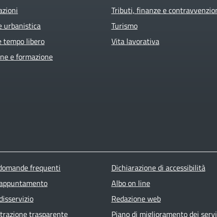
azioni
Tributi, finanze e contravvenzio
e urbanistica
Turismo
e tempo libero
Vita lavorativa
ne e formazione
ter menu
 domande frequenti
Dichiarazione di accessibilità
 appuntamento
Albo on line
disservizio
Redazione web
razione trasparente
Piano di miglioramento dei servi