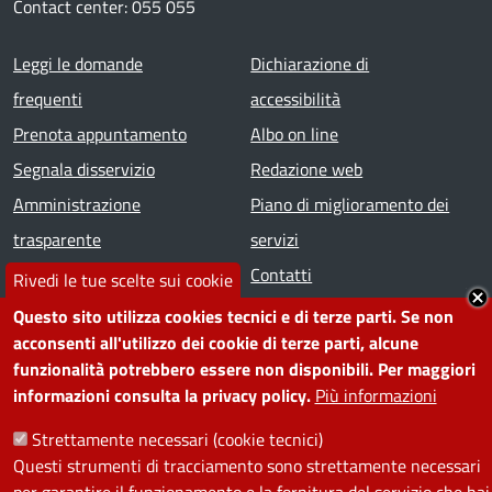
Contact center: 055 055
Footer menu
Leggi le domande
Dichiarazione di
frequenti
accessibilità
Prenota appuntamento
Albo on line
Segnala disservizio
Redazione web
Amministrazione
Piano di miglioramento dei
trasparente
servizi
Note legali
Contatti
Rivedi le tue scelte sui cookie
Questo sito utilizza cookies tecnici e di terze parti. Se non
SEGUICI SU
acconsenti all'utilizzo dei cookie di terze parti, alcune
funzionalità potrebbero essere non disponibili. Per maggiori
Facebook
Instagram
YouTube
Telegram
WhatsApp
Twitter
Linkedin
informazioni consulta la privacy policy.
Più informazioni
Strettamente necessari (cookie tecnici)
PRIVACY
Questi strumenti di tracciamento sono strettamente necessari