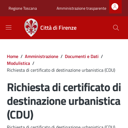
Salta al contenuto principale
Skip to footer content
Zona superiore sot
Amministrazione trasparente
Regione Toscana
Città di Firenze
Briciole di pane
Home
/
Amministrazione
/
Documenti e Dati
/
Modulistica
/
Richiesta di certificato di destinazione urbanistica (CDU)
Richiesta di certificato di
destinazione urbanistica
(CDU)
Richiesta di certificato di destinazione urbanistica (CDU)