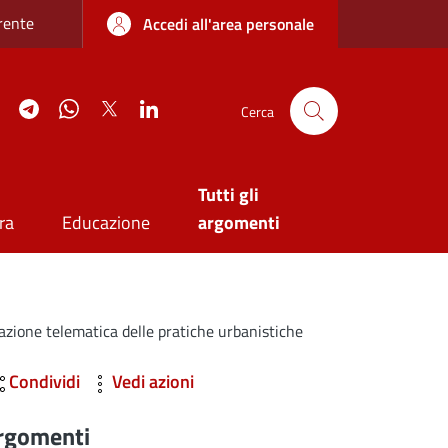
re sottile
rente
Accedi all'area personale
agram
YouTube
Telegram
WhatsApp
Twitter
Linkedin
Cerca
Tutti gli
ra
Educazione
argomenti
tazione telematica delle pratiche urbanistiche
Condividi
Vedi azioni
rgomenti