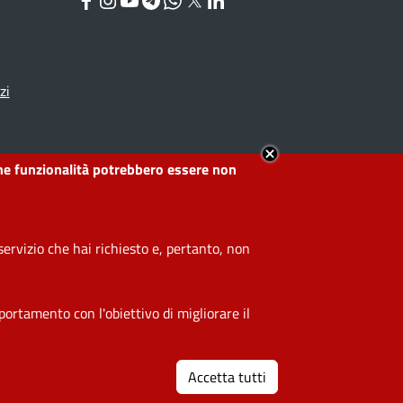
Facebook
Instagram
YouTube
Telegram
WhatsApp
Twitter
Linkedin
zi
lcune funzionalità potrebbero essere non
ervizio che hai richiesto e, pertanto, non
ortamento con l'obiettivo di migliorare il
Impostazioni cookie
Accetta tutti