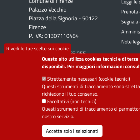
Foo
Comune di Firenze
Leggi le
Palazzo Vecchio
Prenota
Piazza della Signoria - 50122
Segnala 
Firenze
Amminist
P. IVA: 01307110484
Note lega
Rivedi le tue scelte sui cookie
Contact center: 055 055
Questo sito utilizza cookies tecnici e di terze
disponibili. Per maggiori informazioni consult
PRIVACY
Strettamente necessari (cookie tecnici)
Questi strumenti di tracciamento sono strettam
Useful links section
richiedono il tuo consenso.
La Privacy nel Comune
Facoltativi (non tecnici)
PRIVACY
Questi strumenti di tracciamento ci permettono 
nostro servizio.
Accetta solo i selezionati