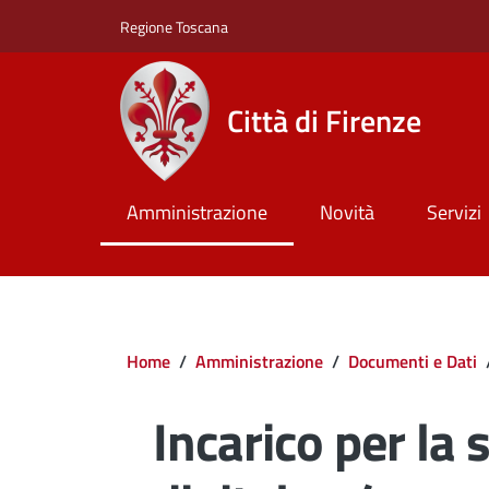
Salta al contenuto principale
Skip to footer content
Regione Toscana
Città di Firenze
Amministrazione
Novità
Servizi
Briciole di pane
Home
/
Amministrazione
/
Documenti e Dati
Incarico per la 