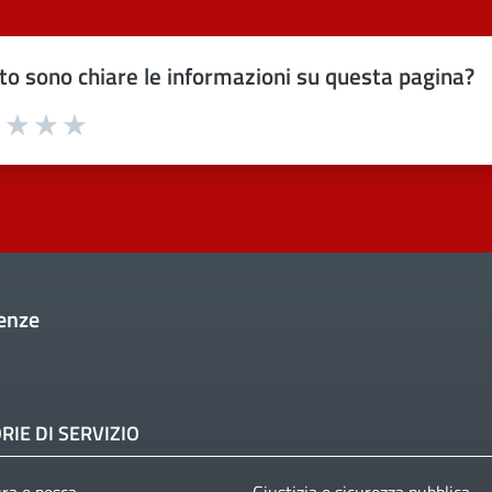
o sono chiare le informazioni su questa pagina?
uta 1 stelle su 5
Valuta 2 stelle su 5
Valuta 3 stelle su 5
Valuta 4 stelle su 5
Valuta 5 stelle su 5
enze
RIE DI SERVIZIO
ura e pesca
Giustizia e sicurezza pubblica