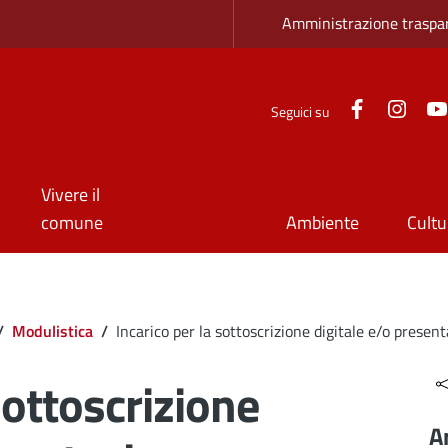
Zona superio
Amministrazione traspa
Facebook
Inst
Seguici su
Vivere il
comune
Ambiente
Cultu
/
Modulistica
/
Incarico per la sottoscrizione digitale e/o presen
sottoscrizione
A