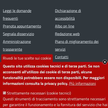
Footer menu
Leggi le domande
Dichiarazione di
frequenti
accessibilità
Prenota appuntamento
Albo on line
Segnala disservizio
Redazione web
Amministrazione
Piano di miglioramento dei
trasparente
servizi
Note legali
Contatti
Rivedi le tue scelte sui cookie
Questo sito utilizza cookies tecnici e di terze parti. Se non
SEGUICI SU
acconsenti all'utilizzo dei cookie di terze parti, alcune
funzionalità potrebbero essere non disponibili. Per maggiori
Facebook
Instagram
YouTube
Telegram
WhatsApp
Twitter
Linkedin
informazioni consulta la privacy policy.
Più informazioni
Strettamente necessari (cookie tecnici)
PRIVACY
Questi strumenti di tracciamento sono strettamente necessari
per garantire il funzionamento e la fornitura del servizio che hai