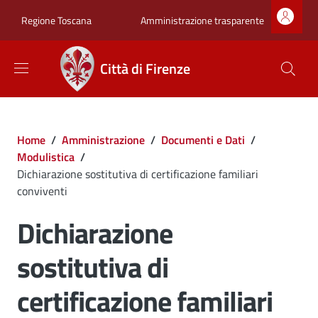
Salta al contenuto principale
Skip to footer content
Zona superiore sot
Amministrazione trasparente
Regione Toscana
Città di Firenze
Briciole di pane
Home
/
Amministrazione
/
Documenti e Dati
/
Modulistica
/
Dichiarazione sostitutiva di certificazione familiari
conviventi
Dichiarazione
sostitutiva di
certificazione familiari