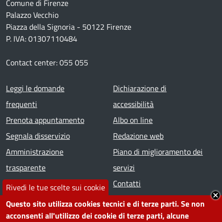
Comune di Firenze
Palazzo Vecchio
Piazza della Signoria - 50122 Firenze
P. IVA: 01307110484
Contact center: 055 055
Footer menu
Leggi le domande
Dichiarazione di
frequenti
accessibilità
Prenota appuntamento
Albo on line
Segnala disservizio
Redazione web
Amministrazione
Piano di miglioramento dei
trasparente
servizi
Note legali
Contatti
Rivedi le tue scelte sui cookie
Questo sito utilizza cookies tecnici e di terze parti. Se non
SEGUICI SU
acconsenti all'utilizzo dei cookie di terze parti, alcune