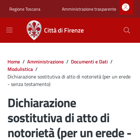
Salta al contenuto principale
Skip to footer content
Zona superiore sot
Amministrazione trasparente
Regione Toscana
Città di Firenze
Briciole di pane
Home
/
Amministrazione
/
Documenti e Dati
/
Modulistica
/
Dichiarazione sostitutiva di atto di notorietà (per un erede
- senza testamento)
Dichiarazione
sostitutiva di atto di
notorietà (per un erede -