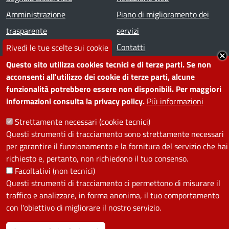
Amministrazione
Piano di miglioramento dei
trasparente
servizi
Note legali
Contatti
Rivedi le tue scelte sui cookie
Questo sito utilizza cookies tecnici e di terze parti. Se non
SEGUICI SU
acconsenti all'utilizzo dei cookie di terze parti, alcune
funzionalità potrebbero essere non disponibili. Per maggiori
Facebook
Instagram
YouTube
Telegram
WhatsApp
Twitter
Linkedin
informazioni consulta la privacy policy.
Più informazioni
Strettamente necessari (cookie tecnici)
PRIVACY
Questi strumenti di tracciamento sono strettamente necessari
per garantire il funzionamento e la fornitura del servizio che hai
Useful links section
richiesto e, pertanto, non richiedono il tuo consenso.
La Privacy nel Comune
Facoltativi (non tecnici)
PRIVACY
Questi strumenti di tracciamento ci permettono di misurare il
traffico e analizzare, in forma anonima, il tuo comportamento
con l'obiettivo di migliorare il nostro servizio.