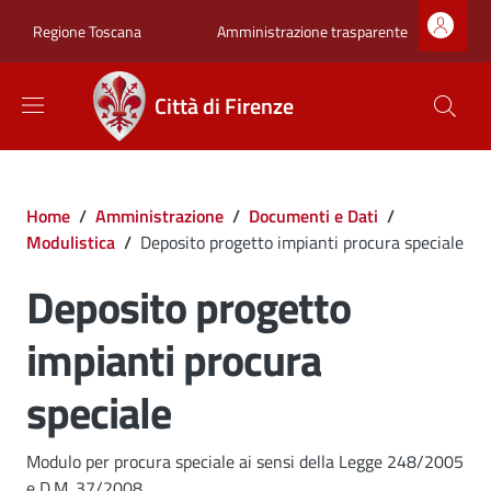
Salta al contenuto principale
Skip to footer content
Zona superiore sot
Amministrazione trasparente
Regione Toscana
Città di Firenze
Briciole di pane
Home
/
Amministrazione
/
Documenti e Dati
/
Modulistica
/
Deposito progetto impianti procura speciale
Deposito progetto
impianti procura
speciale
Dettagli
Modulo per procura speciale ai sensi della Legge 248/2005
e D.M. 37/2008