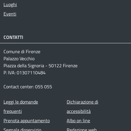
Luoghi
Eventi
CONTATTI
Comune di Firenze
Palazzo Vecchio
Piazza della Signoria - 50122 Firenze
P. IVA: 01307110484
Contact center: 055 055
Footer menu
Leggi le domande
Dichiarazione di
frequenti
accessibilità
Prenota appuntamento
Albo on line
Segnala disservizio
Redazione web