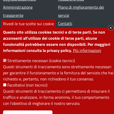
Amministrazione
Piano di miglioramento dei
trasparente
servizi
Note legali
Contatti
Rivedi le tue scelte sui cookie
Questo sito utilizza cookies tecnici e di terze parti. Se non
SEGUICI SU
acconsenti all'utilizzo dei cookie di terze parti, alcune
funzionalità potrebbero essere non disponibili. Per maggiori
Facebook
Instagram
YouTube
Telegram
WhatsApp
Twitter
Linkedin
informazioni consulta la privacy policy.
Più informazioni
Strettamente necessari (cookie tecnici)
PRIVACY
Questi strumenti di tracciamento sono strettamente necessari
per garantire il funzionamento e la fornitura del servizio che hai
Useful links section
richiesto e, pertanto, non richiedono il tuo consenso.
La Privacy nel Comune
Facoltativi (non tecnici)
PRIVACY
Questi strumenti di tracciamento ci permettono di misurare il
traffico e analizzare, in forma anonima, il tuo comportamento
con l'obiettivo di migliorare il nostro servizio.