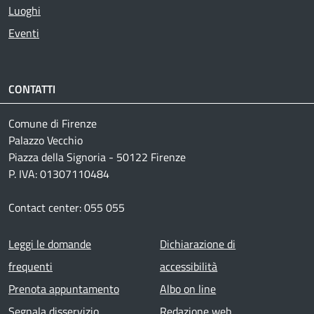
Luoghi
Eventi
CONTATTI
Comune di Firenze
Palazzo Vecchio
Piazza della Signoria - 50122 Firenze
P. IVA: 01307110484
Contact center: 055 055
Footer menu
Leggi le domande
Dichiarazione di
frequenti
accessibilità
Prenota appuntamento
Albo on line
Segnala disservizio
Redazione web