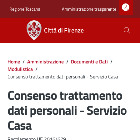
Salta al contenuto principale
Skip to footer content
Zona superiore sot
Amministrazione trasparente
Regione Toscana
Città di Firenze
Briciole di pane
Home
/
Amministrazione
/
Documenti e Dati
/
Modulistica
/
Consenso trattamento dati personali - Servizio Casa
Consenso trattamento
dati personali - Servizio
Casa
Regolamento UE 2016/679