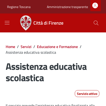
Salta al contenuto principale
Skip to footer content
Zona superiore sot
Amministrazione trasparente
Regione Toscana
Città di Firenze
Briciole di pane
Home
/
Servizi
/
Educazione e Formazione
/
Assistenza educativa scolastica
Assistenza educativa
scolastica
Servizio attivo
Il servizio prevede l'assistenza educativa finalizzata alla