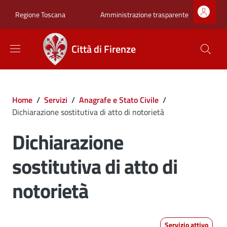
Salta al contenuto principale
Skip to footer content
Zona superiore sot
Amministrazione trasparente
Regione Toscana
Città di Firenze
Briciole di pane
Home
/
Servizi
/
Anagrafe e Stato Civile
/
Dichiarazione sostitutiva di atto di notorietà
Dichiarazione
sostitutiva di atto di
notorietà
Servizio attivo