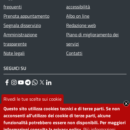
frequenti
accessibilità
Prenota appuntamento
Albo on line
Segnala disservizio
Redazione web
Amministrazione
Piano di miglioramento dei
trasparente
servizi
Note legali
Contatti
SEGUICI SU
Facebook
Instagram
YouTube
Telegram
WhatsApp
Twitter
Linkedin
Rivedi le tue scelte sui cookie
PRIVACY
Questo sito utilizza cookies tecnici e di terze parti. Se non
Useful links section
acconsenti all'utilizzo dei cookie di terze parti, alcune
La Privacy nel Comune
funzionalità potrebbero essere non disponibili. Per maggiori
PRIVACY
informazioni consulta la privacy policy.
Più informazioni