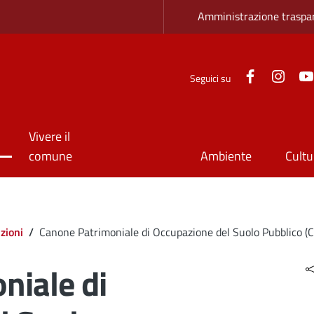
Zona superio
Amministrazione traspa
Facebook
Inst
Seguici su
Vivere il
comune
Ambiente
Cultu
zioni
/
Canone Patrimoniale di Occupazione del Suolo Pubblico (
niale di