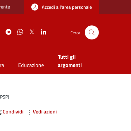
re sottile
rente
Accedi all'area personale
agram
YouTube
Telegram
WhatsApp
Twitter
Linkedin
Cerca
Tutti gli
ra
Educazione
argomenti
CPSP)
Condividi
Vedi azioni