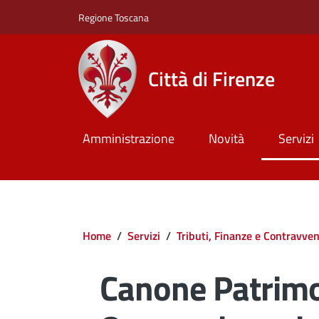
Salta al contenuto principale
Skip to footer content
Regione Toscana
Città di Firenze
Amministrazione
Novità
Servizi
Briciole di pane
Home
/
Servizi
/
Tributi, Finanze e Contravven
Canone Patrimo