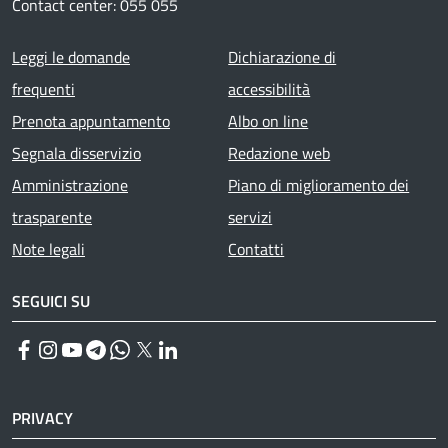
Contact center: 055 055
Footer menu
Leggi le domande
Dichiarazione di
frequenti
accessibilità
Prenota appuntamento
Albo on line
Segnala disservizio
Redazione web
Amministrazione
Piano di miglioramento dei
trasparente
servizi
Note legali
Contatti
SEGUICI SU
Facebook
Instagram
YouTube
Telegram
WhatsApp
Twitter
Linkedin
PRIVACY