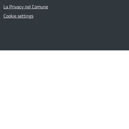
Useful links section
La Privacy nel Comune
PRIVACY