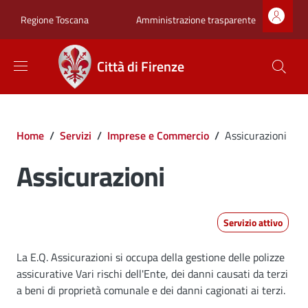
Salta al contenuto principale
Skip to footer content
Zona superiore sot
Amministrazione trasparente
Regione Toscana
Città di Firenze
Briciole di pane
Home
/
Servizi
/
Imprese e Commercio
/
Assicurazioni
Assicurazioni
Servizio attivo
Dettagli
La E.Q. Assicurazioni si occupa della gestione delle polizze
assicurative Vari rischi dell'Ente, dei danni causati da terzi
a beni di proprietà comunale e dei danni cagionati ai terzi.