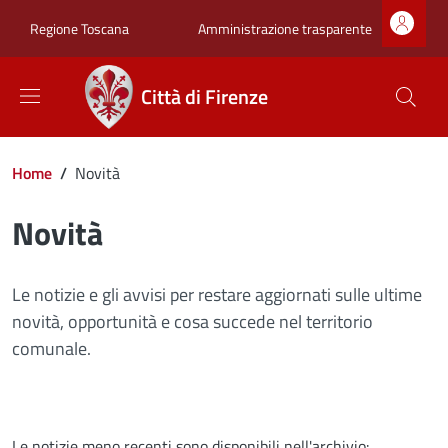
Salta al contenuto principale
Skip to footer content
Zona superiore sot
Amministrazione trasparente
Regione Toscana
Città di Firenze
Briciole di pane
Home
/
Novità
Novità
Le notizie e gli avvisi per restare aggiornati sulle ultime
novità, opportunità e cosa succede nel territorio
comunale.
Le notizie meno recenti sono disponibili nell'archivio: