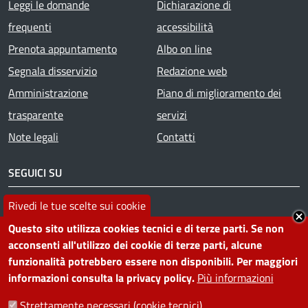
Footer menu
Leggi le domande
Dichiarazione di
frequenti
accessibilità
Prenota appuntamento
Albo on line
Segnala disservizio
Redazione web
Amministrazione
Piano di miglioramento dei
trasparente
servizi
Note legali
Contatti
SEGUICI SU
Rivedi le tue scelte sui cookie
Facebook
Instagram
YouTube
Telegram
WhatsApp
Twitter
Linkedin
Questo sito utilizza cookies tecnici e di terze parti. Se non
acconsenti all'utilizzo dei cookie di terze parti, alcune
PRIVACY
funzionalità potrebbero essere non disponibili. Per maggiori
informazioni consulta la privacy policy.
Più informazioni
Useful links section
La Privacy nel Comune
Strettamente necessari (cookie tecnici)