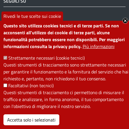
SEGUICI SU
Facebook
Instagram
YouTube
Telegram
WhatsApp
Twitter
Linkedin
Rivedi le tue scelte sui cookie
Questo sito utilizza cookies tecnici e di terze parti. Se non
acconsenti all'utilizzo dei cookie di terze parti, alcune
PRIVACY
funzionalità potrebbero essere non disponibili. Per maggiori
informazioni consulta la privacy policy.
Più informazioni
Useful links section
La Privacy nel Comune
PRIVACY
Strettamente necessari (cookie tecnici)
Questi strumenti di tracciamento sono strettamente necessari
per garantire il funzionamento e la fornitura del servizio che hai
richiesto e, pertanto, non richiedono il tuo consenso.
Facoltativi (non tecnici)
Questi strumenti di tracciamento ci permettono di misurare il
traffico e analizzare, in forma anonima, il tuo comportamento
con l'obiettivo di migliorare il nostro servizio.
Accetta solo i selezionati