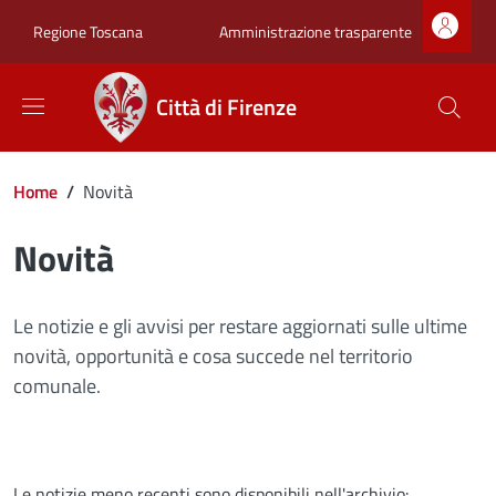
Salta al contenuto principale
Skip to footer content
Zona superiore sot
Amministrazione trasparente
Regione Toscana
Città di Firenze
Briciole di pane
Home
/
Novità
Novità
Le notizie e gli avvisi per restare aggiornati sulle ultime
novità, opportunità e cosa succede nel territorio
comunale.
Le notizie meno recenti sono disponibili nell'archivio: