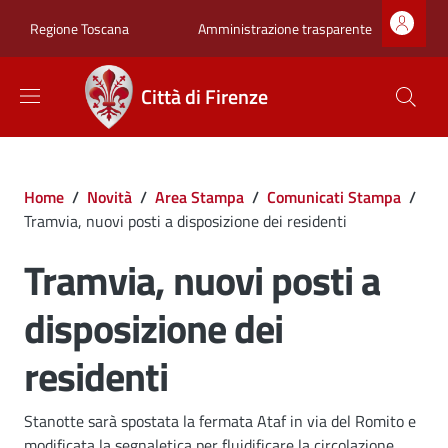
Salta al contenuto principale
Skip to footer content
Zona superiore sot
Amministrazione trasparente
Regione Toscana
Città di Firenze
Briciole di pane
Home
/
Novità
/
Area Stampa
/
Comunicati Stampa
/
Tramvia, nuovi posti a disposizione dei residenti
Tramvia, nuovi posti a
disposizione dei
residenti
Dettagli
Stanotte sarà spostata la fermata Ataf in via del Romito e
modificata la segnaletica per fluidificare la circolazione