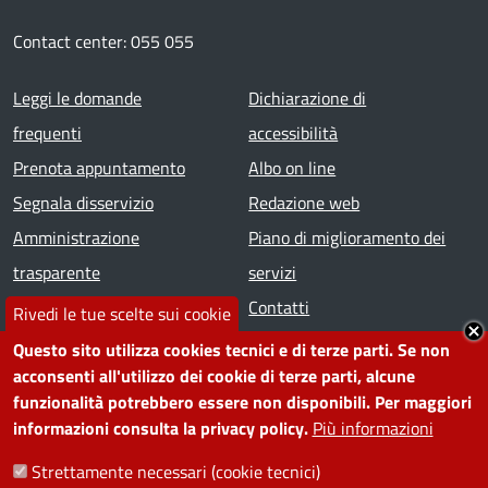
Contact center: 055 055
Footer menu
Leggi le domande
Dichiarazione di
frequenti
accessibilità
Prenota appuntamento
Albo on line
Segnala disservizio
Redazione web
Amministrazione
Piano di miglioramento dei
trasparente
servizi
Note legali
Contatti
Rivedi le tue scelte sui cookie
Questo sito utilizza cookies tecnici e di terze parti. Se non
SEGUICI SU
acconsenti all'utilizzo dei cookie di terze parti, alcune
funzionalità potrebbero essere non disponibili. Per maggiori
Facebook
Instagram
YouTube
Telegram
WhatsApp
Twitter
Linkedin
informazioni consulta la privacy policy.
Più informazioni
Strettamente necessari (cookie tecnici)