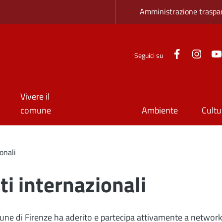
Zona superio
Amministrazione traspa
Facebook
Inst
Seguici su
Vivere il
comune
Ambiente
Cultu
onali
ti internazionali
une di Firenze ha aderito e partecipa attivamente a network