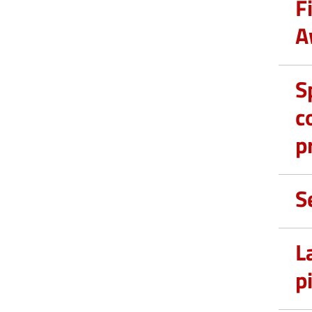
F
A
S
c
p
S
L
p