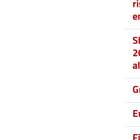
r
e
S
2
a
G
E
F