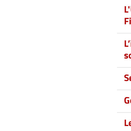
L
F
L
s
S
G
L