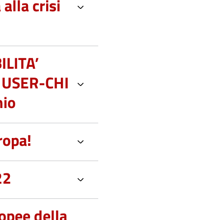
alla crisi
LITA’
o USER-CHI
hio
ropa!
22
ropee della