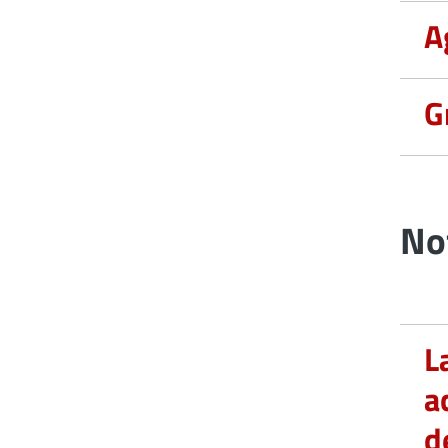
A
G
Not
L
a
d