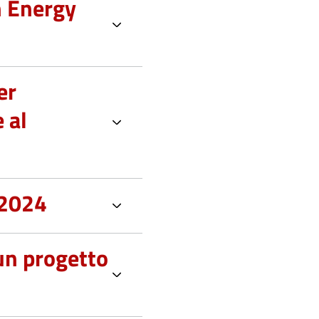
n Energy
er
 al
 2024
 un progetto