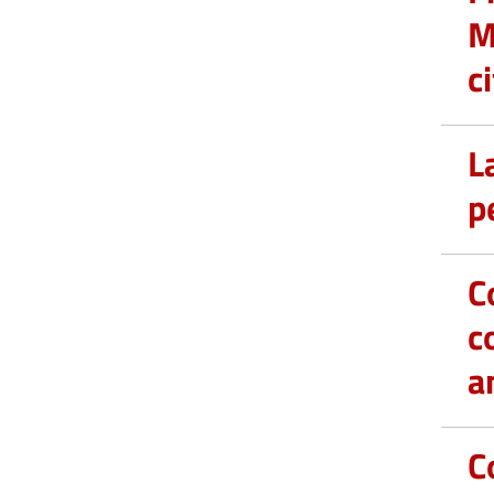
M
c
L
p
C
c
a
C