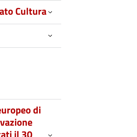
ato Cultura
europeo di
rvazione
ti il 30