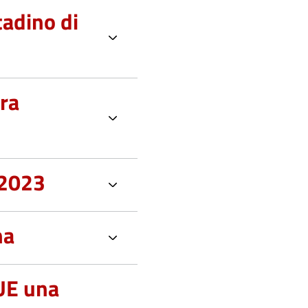
tadino di
ura
 2023
na
’UE una