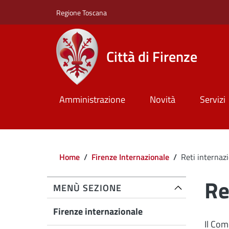
Salta al contenuto principale
Skip to footer content
Regione Toscana
Città di Firenze
Amministrazione
Novità
Servizi
Briciole di pane
Home
/
Firenze Internazionale
/
Reti internazi
Re
MENÙ SEZIONE
Firenze internazionale
Il Com