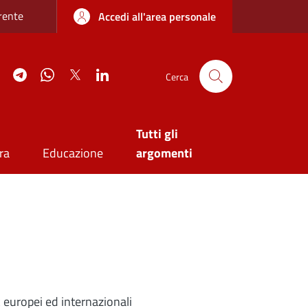
re sottile
rente
Accedi all'area personale
agram
YouTube
Telegram
WhatsApp
Twitter
Linkedin
Cerca
Tutti gli
ra
Educazione
argomenti
 europei ed internazionali