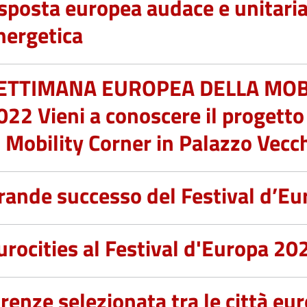
isposta europea audace e unitaria 
nergetica
ETTIMANA EUROPEA DELLA MOBI
022 Vieni a conoscere il progett
l Mobility Corner in Palazzo Vecc
rande successo del Festival d’Eu
urocities al Festival d'Europa 20
irenze selezionata tra le città eu