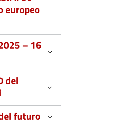
to europeo
 2025 – 16
0 del
i
del futuro