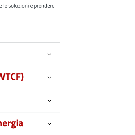
re le soluzioni e prendere
(WTCF)
nergia