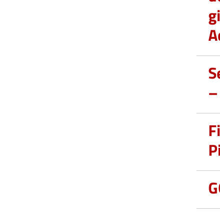
g
A
S
–
F
P
G