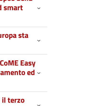
d smart
uropa sta
o CoME Easy
ttamento ed
il terzo