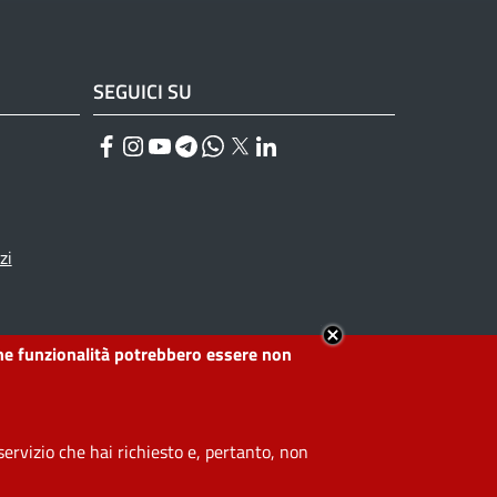
SEGUICI SU
Facebook
Instagram
YouTube
Telegram
WhatsApp
Twitter
Linkedin
zi
lcune funzionalità potrebbero essere non
ervizio che hai richiesto e, pertanto, non