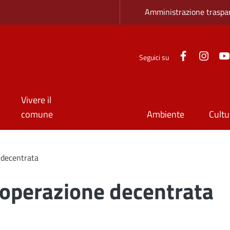
Zona superio
Amministrazione traspa
Facebook
Inst
Seguici su
Vivere il
comune
Ambiente
Cultu
 decentrata
operazione decentrata