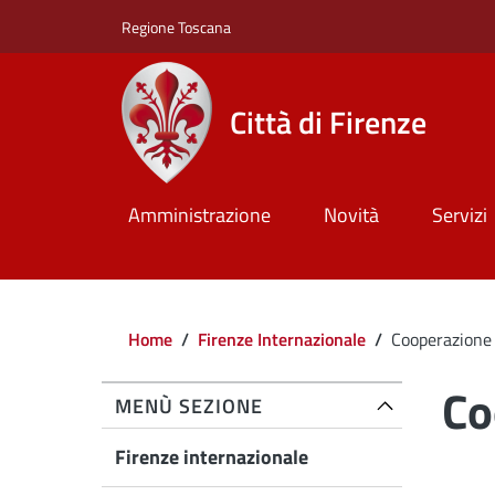
Salta al contenuto principale
Skip to footer content
Regione Toscana
Città di Firenze
Amministrazione
Novità
Servizi
Briciole di pane
Home
/
Firenze Internazionale
/
Cooperazione
Co
MENÙ SEZIONE
Firenze internazionale