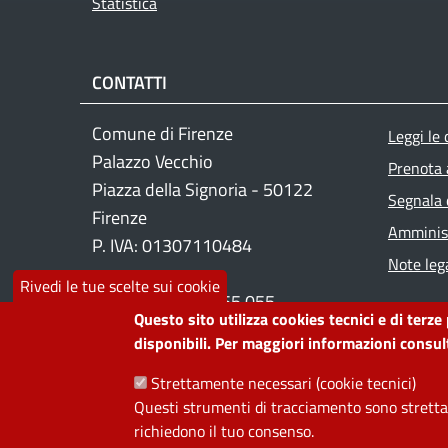
Statistica
CONTATTI
Foo
Comune di Firenze
Leggi le
Palazzo Vecchio
Prenota
Piazza della Signoria - 50122
Segnala 
Firenze
Amminist
P. IVA: 01307110484
Note lega
Rivedi le tue scelte sui cookie
Contact center: 055 055
Questo sito utilizza cookies tecnici e di terze
disponibili. Per maggiori informazioni consult
PRIVACY
Strettamente necessari (cookie tecnici)
Questi strumenti di tracciamento sono strettam
Useful links section
richiedono il tuo consenso.
La Privacy nel Comune