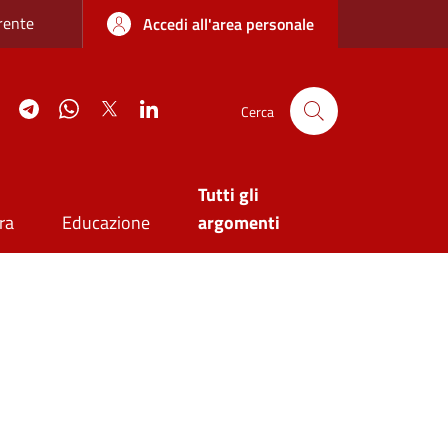
re sottile
rente
Accedi all'area personale
agram
YouTube
Telegram
WhatsApp
Twitter
Linkedin
Cerca
Tutti gli
ra
Educazione
argomenti