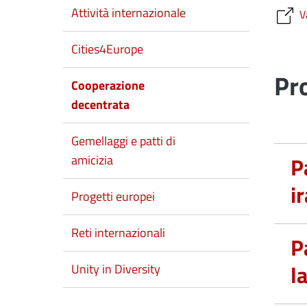
Attività internazionale
V
Cities4Europe
Pr
Cooperazione
decentrata
Gemellaggi e patti di
amicizia
P
i
Progetti europei
Reti internazionali
P
la
Unity in Diversity