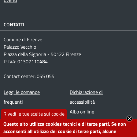
Eventi
CONTATTI
Comune di Firenze
Palazzo Vecchio
Piazza della Signoria - 50122 Firenze
P. IVA: 01307110484
Contact center: 055 055
Footer menu
Leggi le domande
Dichiarazione di
frequenti
accessibilità
Prenota appuntamento
Albo on line
Rivedi le tue scelte sui cookie
Segnala disservizio
Redazione web
Questo sito utilizza cookies tecnici e di terze parti. Se non
acconsenti all'utilizzo dei cookie di terze parti, alcune
Amministrazione
Piano di miglioramento dei