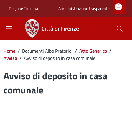
Salta al contenuto principale
Skip to footer content
Zona superiore sot
Amministrazione trasparente
Regione Toscana
Città di Firenze
Briciole di pane
Home
/
Documenti Albo Pretorio
/
Atto Generico
/
Avviso
/
Avviso di deposito in casa comunale
Avviso di deposito in casa
comunale