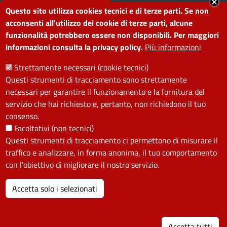
Segnala disservizio
Redazione web
Questo sito utilizza cookies tecnici e di terze parti. Se non
Amministrazione
Piano di miglioramento dei
acconsenti all'utilizzo dei cookie di terze parti, alcune
funzionalità potrebbero essere non disponibili. Per maggiori
trasparente
servizi
informazioni consulta la privacy policy.
Più informazioni
Note legali
Contatti
Strettamente necessari (cookie tecnici)
Questi strumenti di tracciamento sono strettamente
SEGUICI SU
necessari per garantire il funzionamento e la fornitura del
servizio che hai richiesto e, pertanto, non richiedono il tuo
Facebook
Instagram
YouTube
Telegram
WhatsApp
Twitter
Linkedin
consenso.
Facoltativi (non tecnici)
Questi strumenti di tracciamento ci permettono di misurare il
PRIVACY
traffico e analizzare, in forma anonima, il tuo comportamento
Useful links section
con l'obiettivo di migliorare il nostro servizio.
La Privacy nel Comune
PRIVACY
Accetta solo i selezionati
I
Accetta tutti