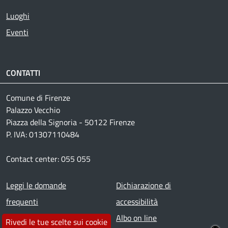
Luoghi
Eventi
CONTATTI
Comune di Firenze
Palazzo Vecchio
Piazza della Signoria - 50122 Firenze
P. IVA: 01307110484
Contact center: 055 055
Footer menu
Leggi le domande
Dichiarazione di
frequenti
accessibilità
Prenota appuntamento
Albo on line
Rivedi le tue scelte sui cookie