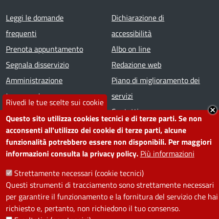
Footer menu
Leggi le domande
Dichiarazione di
frequenti
accessibilità
Prenota appuntamento
Albo on line
Segnala disservizio
Redazione web
Amministrazione
Piano di miglioramento dei
trasparente
servizi
Rivedi le tue scelte sui cookie
Note legali
Contatti
Questo sito utilizza cookies tecnici e di terze parti. Se non
acconsenti all'utilizzo dei cookie di terze parti, alcune
SEGUICI SU
funzionalità potrebbero essere non disponibili. Per maggiori
informazioni consulta la privacy policy.
Più informazioni
Facebook
Instagram
YouTube
Telegram
WhatsApp
Twitter
Linkedin
Strettamente necessari (cookie tecnici)
Questi strumenti di tracciamento sono strettamente necessari
PRIVACY
per garantire il funzionamento e la fornitura del servizio che hai
richiesto e, pertanto, non richiedono il tuo consenso.