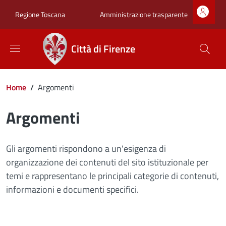
Salta al contenuto principale
Skip to footer content
Zona superiore sot
Amministrazione trasparente
Regione Toscana
Città di Firenze
Briciole di pane
Home
/
Argomenti
Argomenti
Gli argomenti rispondono a un'esigenza di
organizzazione dei contenuti del sito istituzionale per
temi e rappresentano le principali categorie di contenuti,
informazioni e documenti specifici.