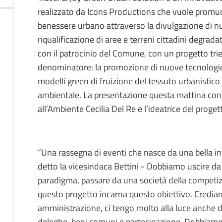
Descrizione
realizzato da Icons Productions che vuole promu
benessere urbano attraverso la divulgazione di nu
riqualificazione di aree e terreni cittadini degradat
con il patrocinio del Comune, con un progetto trie
denominatore: la promozione di nuove tecnologie 
modelli green di fruizione del tessuto urbanistico 
ambientale. La presentazione questa mattina con l
all’Ambiente Cecilia Del Re e l’ideatrice del proge
“Una rassegna di eventi che nasce da una bella in
detto la vicesindaca Bettini - Dobbiamo uscire 
paradigma, passare da una società della competiz
questo progetto incarna questo obiettivo. Credi
amministrazione, ci tengo molto alla luce anche d
deleghe, beni comuni e partecipazione. Dobbiamo 