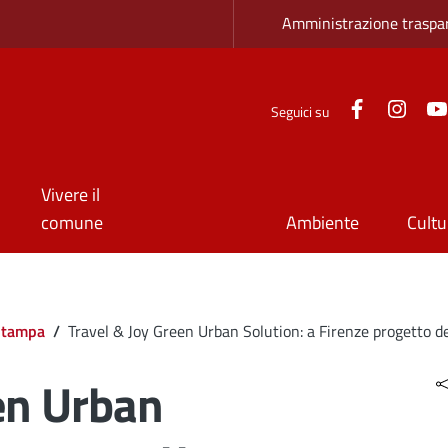
Zona superio
Amministrazione traspa
Facebook
Inst
Seguici su
Vivere il
comune
Ambiente
Cultu
Stampa
/
Travel & Joy Green Urban Solution: a Firenze progetto de
en Urban