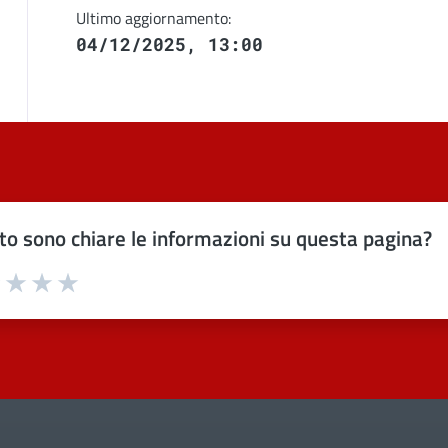
Ultimo aggiornamento:
04/12/2025, 13:00
o sono chiare le informazioni su questa pagina?
uta 1 stelle su 5
Valuta 2 stelle su 5
Valuta 3 stelle su 5
Valuta 4 stelle su 5
Valuta 5 stelle su 5