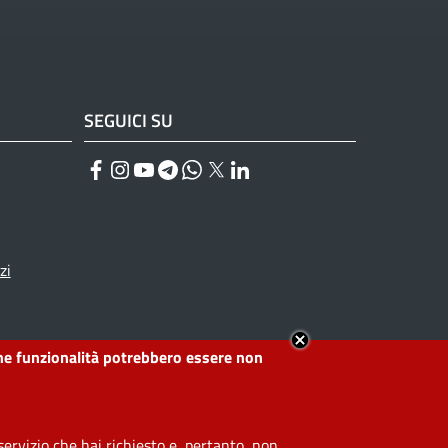
SEGUICI SU
Facebook
Instagram
YouTube
Telegram
WhatsApp
Twitter
Linkedin
zi
lcune funzionalità potrebbero essere non
ervizio che hai richiesto e, pertanto, non