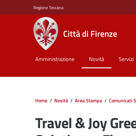
Salta al contenuto principale
Skip to footer content
Regione Toscana
Città di Firenze
Amministrazione
Novità
Servizi
Briciole di pane
Home
/
Novità
/
Area Stampa
/
Comunicati 
Travel & Joy Gre