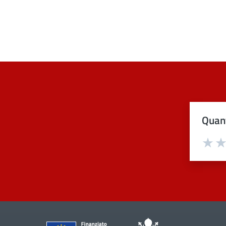
Quant
Val