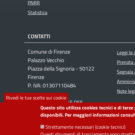
PNRR
Statistica
CONTATTI
Foo
Comune di Firenze
Leggi le
Palazzo Vecchio
Prenota
Piazza della Signoria - 50122
Segnala 
Firenze
Amminist
P. IVA: 01307110484
Note lega
Rivedi le tue scelte sui cookie
Contact center: 055 055
Questo sito utilizza cookies tecnici e di terze
disponibili. Per maggiori informazioni consult
PRIVACY
Strettamente necessari (cookie tecnici)
Questi strumenti di tracciamento sono strettam