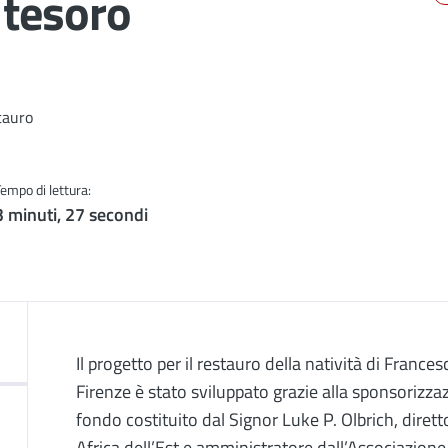
 tesoro
tauro
Tempo di lettura:
3 minuti, 27 secondi
Descrizione
Il progetto per il restauro della natività di Fran
Firenze è stato sviluppato grazie alla sponsorizz
fondo costituito dal Signor Luke P. Olbrich, diret
Africa dell’Est e amministratore dall’Associazione