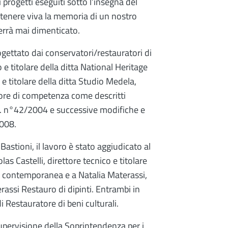
progetti eseguiti sotto l’insegna del
enere viva la memoria di un nostro
errà mai dimenticato.
ogettato dai conservatori/restauratori di
 e titolare della ditta National Heritage
e titolare della ditta Studio Medela,
ttore di competenza come descritti
lgs. n°42/2004 e successive modifiche e
2008.
stioni, il lavoro è stato aggiudicato al
as Castelli, direttore tecnico e titolare
a e contemporanea e a Natalia Materassi,
erassi Restauro di dipinti. Entrambi in
i Restauratore di beni culturali.
supervisione della Soprintendenza per i