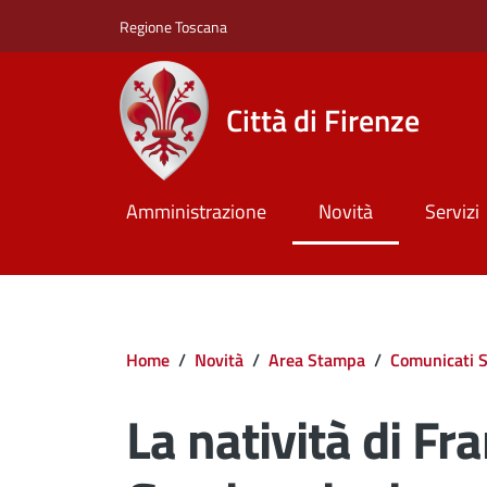
Salta al contenuto principale
Skip to footer content
Regione Toscana
Città di Firenze
Amministrazione
Novità
Servizi
Briciole di pane
Home
/
Novità
/
Area Stampa
/
Comunicati 
La natività di Fr