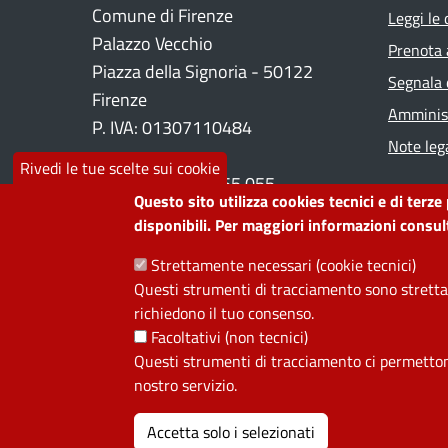
Foo
Comune di Firenze
Leggi le
Palazzo Vecchio
Prenota
Piazza della Signoria - 50122
Segnala 
Firenze
Amminist
P. IVA: 01307110484
Note lega
Rivedi le tue scelte sui cookie
Contact center: 055 055
Questo sito utilizza cookies tecnici e di terze
disponibili. Per maggiori informazioni consult
PRIVACY
Strettamente necessari (cookie tecnici)
Questi strumenti di tracciamento sono strettam
Useful links section
richiedono il tuo consenso.
La Privacy nel Comune
Facoltativi (non tecnici)
PRIVACY
Questi strumenti di tracciamento ci permettono 
nostro servizio.
Accetta solo i selezionati