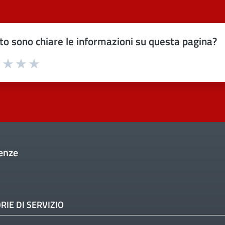
o sono chiare le informazioni su questa pagina?
uta 1 stelle su 5
Valuta 2 stelle su 5
Valuta 3 stelle su 5
Valuta 4 stelle su 5
Valuta 5 stelle su 5
enze
RIE DI SERVIZIO