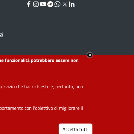
Facebook
Instagram
YouTube
Telegram
WhatsApp
Twitter
Linkedin
zi
lcune funzionalità potrebbero essere non
ervizio che hai richiesto e, pertanto, non
ortamento con l'obiettivo di migliorare il
Impostazioni cookie
Accetta tutti