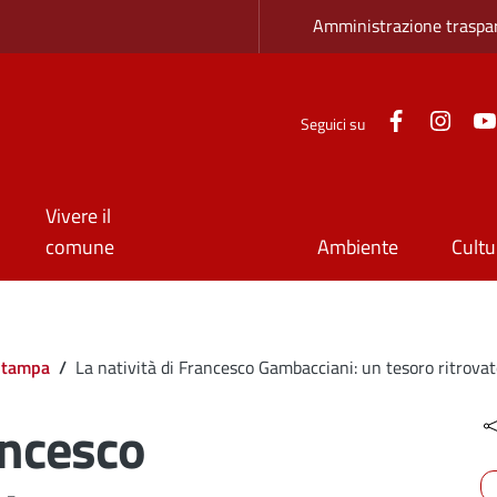
Zona superio
Amministrazione traspa
Facebook
Inst
Seguici su
Vivere il
comune
Ambiente
Cultu
Stampa
/
La natività di Francesco Gambacciani: un tesoro ritrova
ancesco