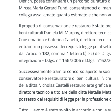
Olbrich, possa continuare un percorso duraturo di 
Mircea Maria Gerard Fund, consentendoci di mant
collega assai amato quanto estimato e che non v
Il progetto di conservazione e restauro è stato pr
beni culturali Daniela M. Murphy, direttore tecnico
Conservation e Caterina Canetti, direttore tecnico 
entrambi in possesso dei requisiti legge per il se
dall’Articolo 182, comma 1 lettera b) e c) del D.
integrazioni - D.lgs. n° 156/2006 e D.lgs. n°62/
Successivamente tramite concorso aperto ai soci Ba
conservatore e restauratore di beni culturali Nichol
della ditta Nicholas Castelli restauro arte grafic
direttore tecnico e titolare della ditta Natalia Mat
possesso dei requisiti di legge per la professione d
Tutto il lavoro è stato svolto in accordo e con la 