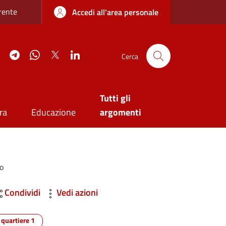
re sottile
rente
Accedi all'area personale
agram
YouTube
Telegram
WhatsApp
Twitter
Linkedin
Cerca
Tutti gli
ra
Educazione
argomenti
to
Condividi
Vedi azioni
quartiere 1