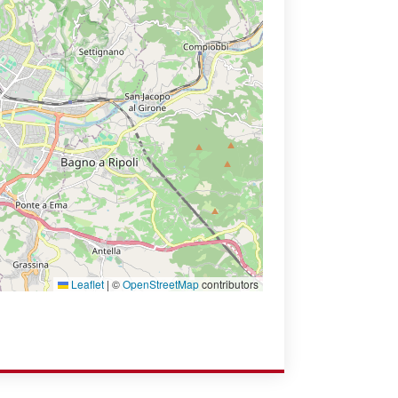
Leaflet
|
©
OpenStreetMap
contributors
TO