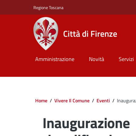
Salta al contenuto principale
Skip to footer content
Regione Toscana
Città di Firenze
Amministrazione
Novità
Servizi
Briciole di pane
Home
/
Vivere Il Comune
/
Eventi
/
Inaugura
Inaugurazione