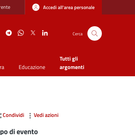
re sottile
rente
Accedi all'area personale
agram
YouTube
Telegram
WhatsApp
Twitter
Linkedin
Cerca
Tutti gli
ra
Educazione
argomenti
Condividi
Vedi azioni
ipo di evento