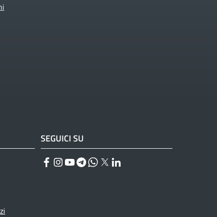
ni
SEGUICI SU
Facebook
Instagram
YouTube
Telegram
WhatsApp
Twitter
Linkedin
zi