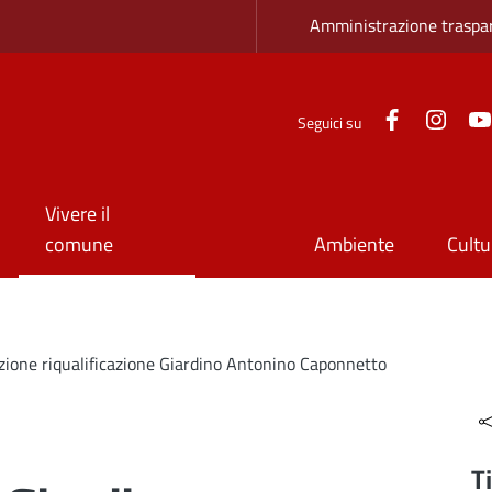
Zona superio
Amministrazione traspa
Facebook
Inst
Seguici su
Vivere il
comune
Ambiente
Cultu
zione riqualificazione Giardino Antonino Caponnetto
T