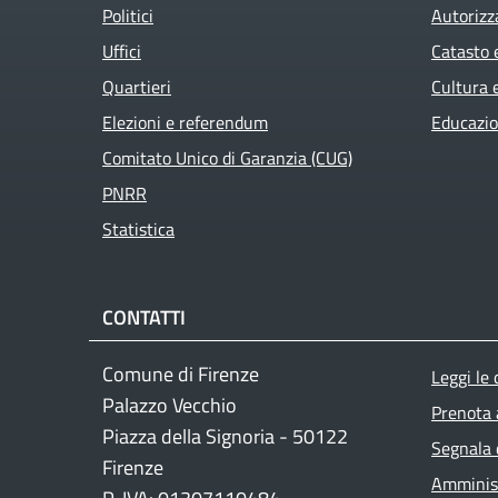
Politici
Autorizz
Uffici
Catasto 
Quartieri
Cultura 
Elezioni e referendum
Educazio
Comitato Unico di Garanzia (CUG)
PNRR
Statistica
CONTATTI
Foo
Comune di Firenze
Leggi le
Palazzo Vecchio
Prenota
Piazza della Signoria - 50122
Segnala 
Firenze
Amminist