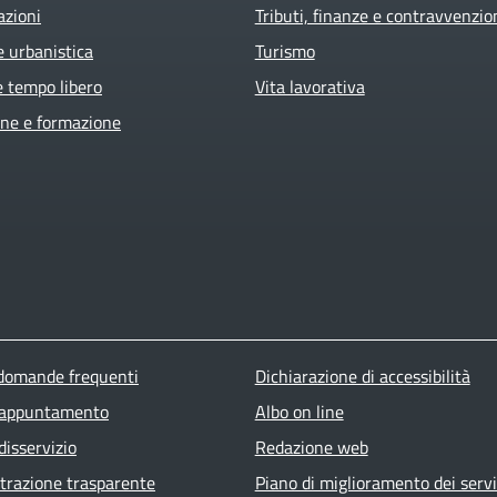
azioni
Tributi, finanze e contravvenzio
e urbanistica
Turismo
e tempo libero
Vita lavorativa
ne e formazione
ter menu
 domande frequenti
Dichiarazione di accessibilità
 appuntamento
Albo on line
disservizio
Redazione web
razione trasparente
Piano di miglioramento dei servi