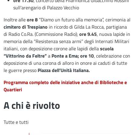
ore 17.30
, concerto della Filarmonica Gioacchino Rossini
sull'arengario di Palazzo Vecchio
Inoltre alle
ore 8
“Diamo un futuro alla memoria”, cerimonia al
cimitero di Trespiano
in ricordo di Gilda La Rocca, partigiana
di Radio Co.Ra. (Commissione Radio);
ore 9.45
, nuova lapide in
memoria della “Resistenza senza armi” degli Internati Militari
italiani, con deposizione corone alle lapidi della
scuola
“Vittorino da Feltre”
a
Ponte a Ema; ore 10
, celebrazione con
deposizione di una corona di alloro in onore ai caduti di tutte
le guerre presso
Piazza dell’Unità Italiana.
Programma completo delle iniziative anche di Biblioteche e
Quartieri
A chi è rivolto
Tutte e tutti