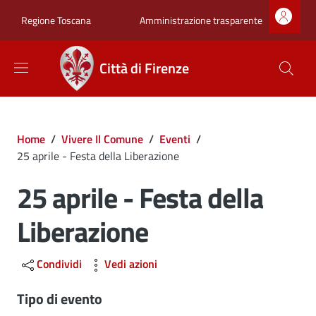
Salta al contenuto principale
Skip to footer content
Zona superiore sot
Amministrazione trasparente
Regione Toscana
Città di Firenze
Briciole di pane
Home
/
Vivere Il Comune
/
Eventi
/
25 aprile - Festa della Liberazione
25 aprile - Festa della
Liberazione
Condividi
Vedi azioni
Tipo di evento