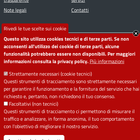
Note legali
Contatti
SEGUICI SU
Rivedi le tue scelte sui cookie
Questo sito utilizza cookies tecnici e di terze parti. Se non
Facebook
Instagram
YouTube
Telegram
WhatsApp
Twitter
Linkedin
acconsenti all'utilizzo dei cookie di terze parti, alcune
funzionalità potrebbero essere non disponibili. Per maggiori
informazioni consulta la privacy policy.
Più informazioni
PRIVACY
Strettamente necessari (cookie tecnici)
Useful links section
La Privacy nel Comune
Questi strumenti di tracciamento sono strettamente necessari
PRIVACY
per garantire il funzionamento e la fornitura del servizio che hai
richiesto e, pertanto, non richiedono il tuo consenso.
Facoltativi (non tecnici)
Questi strumenti di tracciamento ci permettono di misurare il
traffico e analizzare, in forma anonima, il tuo comportamento
con l'obiettivo di migliorare il nostro servizio.